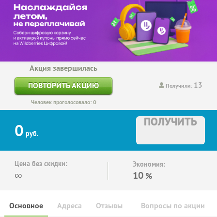
Акция завершилась
13
ПОВТОРИТЬ АКЦИЮ
Получили:
Человек проголосовало: 0
ПОЛУЧИТЬ
0
руб.
Цена без скидки:
Экономия:
∞
10
%
Основное
Адреса
Отзывы
Вопросы по акции