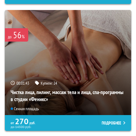
56
%
до
00:01:42
Купили:
24
Чистка лица, пилинг, массаж тела и лица, спа-программы
в студии «Феникс»
Сенная площадь
270
ПОДРОБНЕЕ
от
руб.
до
14500
руб.