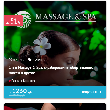
51
%
до
00:01:42
Купили:
3
Спа в Massage & Spa: скрабирование, обертывание,
массаж и другое
Площадь Восстания
1230
ПОДРОБНЕЕ
от
руб.
до
26000
руб.