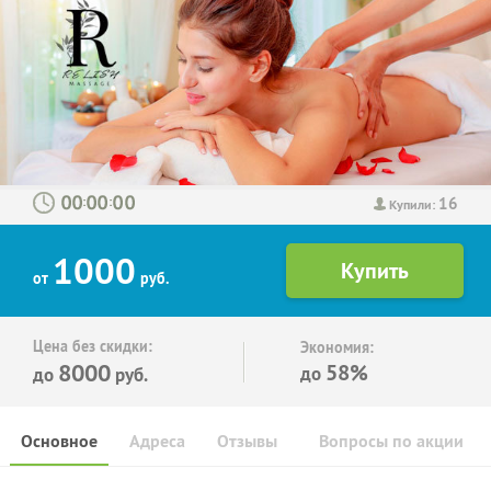
16
:
:
Купили:
1000
от
руб.
Цена без скидки:
Экономия:
8000
58%
до
до
руб.
Основное
Адреса
Отзывы
Вопросы по акции