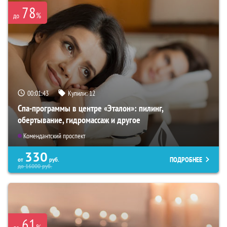
78
%
до
00:01:42
Купили:
12
Спа-программы в центре «Эталон»: пилинг,
обертывание, гидромассаж и другое
Комендантский проспект
330
ПОДРОБНЕЕ
от
руб.
до
16000
руб.
61