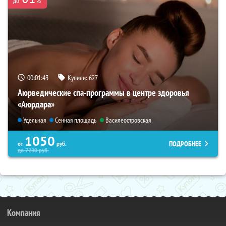
%
до
00:01:42
Купили:
627
Аюрведические спа-программы в центре здоровья
«Аюрдара»
Удельная
Сенная площадь
Василеостровская
1050
ПОДРОБНЕЕ
от
руб.
до
7200
руб.
Компания