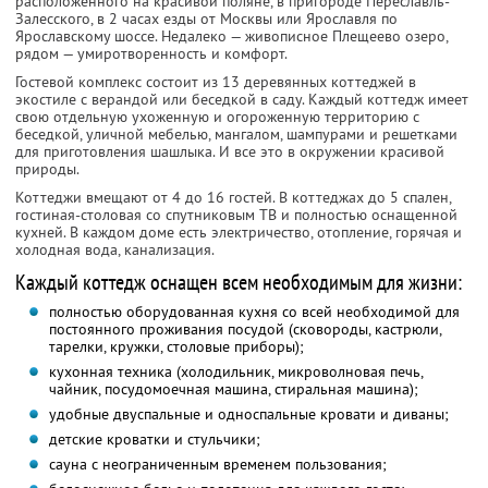
расположенного на красивой поляне, в пригороде Переславль-
Залесского, в 2 часах езды от Москвы или Ярославля по
Ярославскому шоссе. Недалеко — живописное Плещеево озеро,
рядом — умиротворенность и комфорт.
Гостевой комплекс состоит из 13 деревянных коттеджей в
экостиле с верандой или беседкой в саду. Каждый коттедж имеет
свою отдельную ухоженную и огороженную территорию с
беседкой, уличной мебелью, мангалом, шампурами и решетками
для приготовления шашлыка. И все это в окружении красивой
природы.
Коттеджи вмещают от 4 до 16 гостей. В коттеджах до 5 спален,
гостиная-столовая со спутниковым ТВ и полностью оснащенной
кухней. В каждом доме есть электричество, отопление, горячая и
холодная вода, канализация.
Каждый коттедж оснащен всем необходимым для жизни:
полностью оборудованная кухня со всей необходимой для
постоянного проживания посудой (сковороды, кастрюли,
тарелки, кружки, столовые приборы);
кухонная техника (холодильник, микроволновая печь,
чайник, посудомоечная машина, стиральная машина);
удобные двуспальные и односпальные кровати и диваны;
детские кроватки и стульчики;
сауна с неограниченным временем пользования;