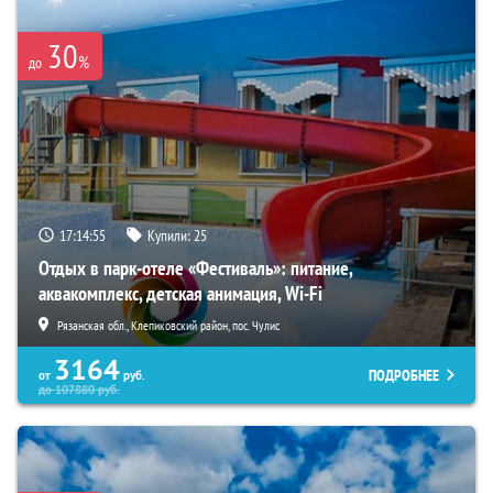
30
%
до
17:14:53
Купили:
25
Отдых в парк-отеле «Фестиваль»: питание,
аквакомплекс, детская анимация, Wi-Fi
Рязанская обл., Клепиковский район, пос. Чулис
3164
ПОДРОБНЕЕ
от
руб.
до
107880
руб.