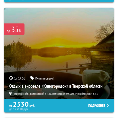
35
%
до
17:14:53
Купи первым!
Отдых в экоотеле «Киногородок» в Тверской области
Тверская обл., Бологовский р-н, Выползовское с/п, дер. Михайловское, д. 15
2530
ПОДРОБНЕЕ
от
руб.
до
173110
руб.