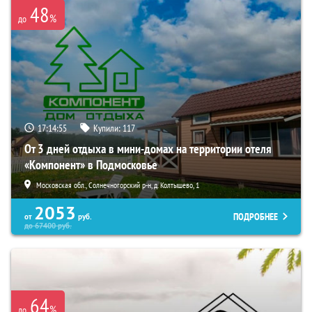
48
%
до
17:14:53
Купили:
117
От 3 дней отдыха в мини-домах на территории отеля
«Компонент» в Подмосковье
Московская обл., Солнечногорский р-н, д. Колтышево, 1
2053
ПОДРОБНЕЕ
от
руб.
до
67400
руб.
64
%
до