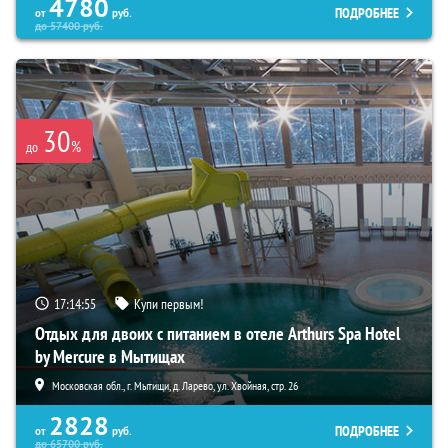
4780
ПОДРОБНЕЕ
от
руб.
до
57400
руб.
30
%
до
17:14:53
Купи первым!
Отдых для двоих с питанием в отеле Arthurs Spa Hotel
by Mercure в Мытищах
Московская обл., г. Мытищи, д. Ларево, ул. Хвойная, стр. 26
2828
ПОДРОБНЕЕ
от
руб.
до
65700
руб.