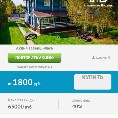
Акция завершилась
4
ПОВТОРИТЬ АКЦИЮ
Купили:
Человек проголосовало: 1
КУПИТЬ
1800
от
руб.
Цена без скидки:
Экономия:
63000
40%
руб.