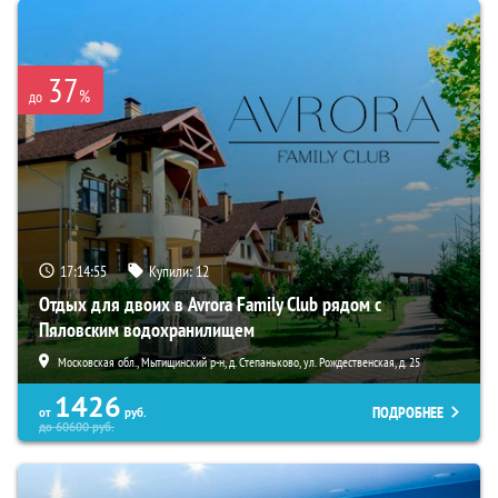
37
%
до
17:14:53
Купили:
12
Отдых для двоих в Avrora Family Club рядом с
Пяловским водохранилищем
Московская обл., Мытищинский р-н, д. Степаньково, ул. Рождественская, д. 25
1426
ПОДРОБНЕЕ
от
руб.
до
60600
руб.