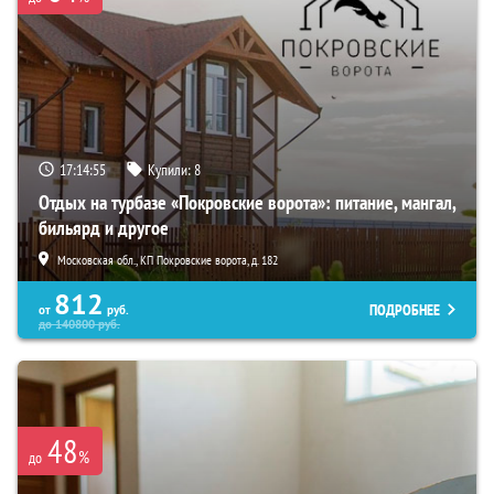
17:14:53
Купили:
8
Отдых на турбазе «Покровские ворота»: питание, мангал,
бильярд и другое
Московская обл., КП Покровские ворота, д. 182
812
ПОДРОБНЕЕ
от
руб.
до
140800
руб.
48
%
до