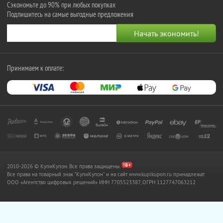
Сэкономьте до 90% при любых покупках
Подпишитесь на самые выгодные предложения
Принимаем к оплате:
2010-2026 © КупиКупон. Все права защищены.
Все права на товарный знак "КупиКупон" и на сайт www.kupikupon.ru принадлежат
OOO «Агентство цифровых решений» ИНН 7705523387, ОГРН 1127747063212