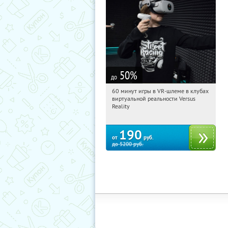
50
%
до
60 минут игры в VR-шлеме в клубах
16:10:32
Купили:
13
виртуальной реальности Versus
Владимирская
Reality
Обводный канал
190
от
руб.
до
5200
руб.