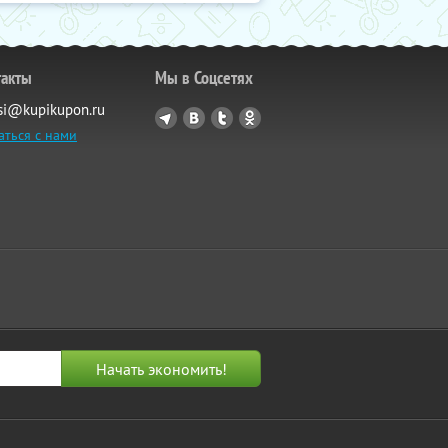
такты
Мы в Соцсетях
si@kupikupon.ru
аться с нами