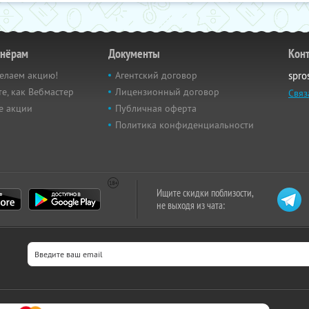
тнёрам
Документы
Кон
елаем акцию!
Агентский договор
spro
е, как Вебмастер
Лицензионный договор
Связ
е акции
Публичная оферта
Политика конфиденциальности
Ищите скидки поблизости,
не выходя из чата: