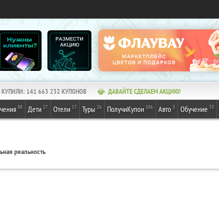
КУПИЛИ:
141 663 233
КУПОНОВ
ДАВАЙТЕ СДЕЛАЕМ АКЦИЮ!
88
27
17
26
106
3
33
ечения
Дети
Отели
Туры
ПолучиКупон
Авто
Обучение
ьная реальность