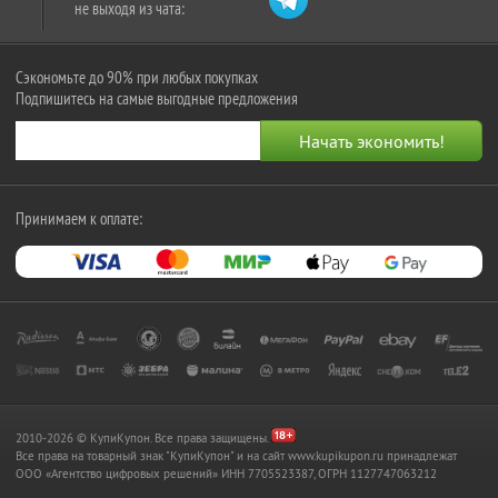
не выходя из чата:
Сэкономьте до 90% при любых покупках
Подпишитесь на самые выгодные предложения
Принимаем к оплате:
2010-2026 © КупиКупон. Все права защищены.
Все права на товарный знак "КупиКупон" и на сайт www.kupikupon.ru принадлежат
OOO «Агентство цифровых решений» ИНН 7705523387, ОГРН 1127747063212