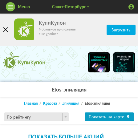
Меню
Санкт-Петербург
КупиКупон
Мобильное приложение
Загрузить
ещё удобнее
Elos-эпиляция
Главная
Красота
Эпиляция
Elos-эпиляция
Показать на карте
По рейтингу
ПОКАЗАТЬ БОЛЬШЕ АКЦИЙ