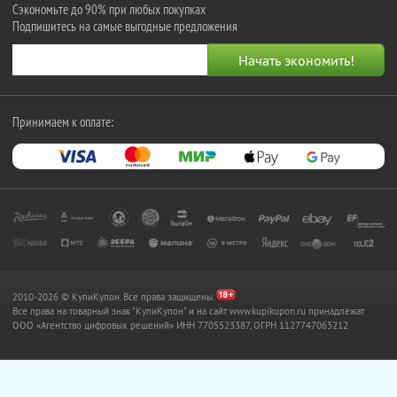
Сэкономьте до 90% при любых покупках
Подпишитесь на самые выгодные предложения
Принимаем к оплате:
2010-2026 © КупиКупон. Все права защищены.
Все права на товарный знак "КупиКупон" и на сайт www.kupikupon.ru принадлежат
OOO «Агентство цифровых решений» ИНН 7705523387, ОГРН 1127747063212