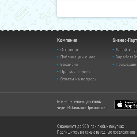
Компания
Бизнес-Пар
Основное
Давайте сд
Публикации о нас
Заработайт
Вакансии
Прошедши
Правила сервиса
Ответы на вопросы
Все наши купоны доступны
через Мобильное Приложение:
Сэкономьте до 90% при любых покупках
Подпишитесь на самые выгодные предложения