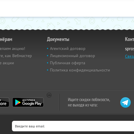
тнёрам
Документы
Кон
елаем акцию!
Агентский договор
spro
е, как Вебмастер
Лицензионный договор
Связ
е акции
Публичная оферта
Политика конфиденциальности
Ищите скидки поблизости,
не выходя из чата: