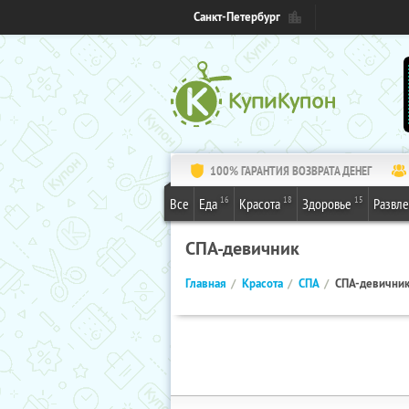
Санкт-Петербург
100% ГАРАНТИЯ ВОЗВРАТА ДЕНЕГ
16
18
15
Все
Еда
Красота
Здоровье
Развл
СПА-девичник
Главная
Красота
СПА
СПА-девични