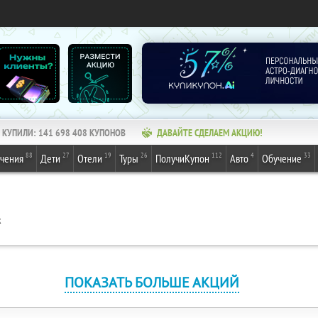
КУПИЛИ:
141 698 408
КУПОНОВ
ДАВАЙТЕ СДЕЛАЕМ АКЦИЮ!
88
27
19
26
112
4
33
ечения
Дети
Отели
Туры
ПолучиКупон
Авто
Обучение
к
ПОКАЗАТЬ БОЛЬШЕ АКЦИЙ