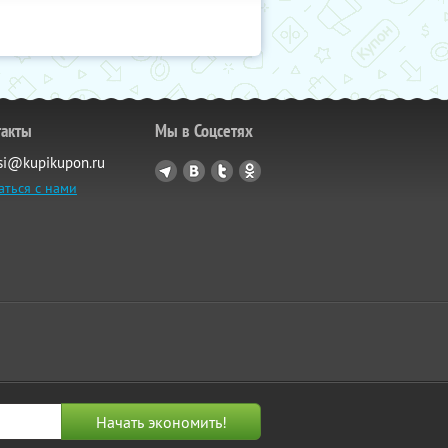
такты
Мы в Соцсетях
si@kupikupon.ru
аться с нами