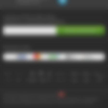
не выходя из чата:
Сэкономьте до 90% при любых покупках
Подпишитесь на самые выгодные предложения
Принимаем к оплате:
2010-2026 © КупиКупон. Все права защищены.
Все права на товарный знак "КупиКупон" и на сайт www.kupikupon.ru принадлежат
OOO «Агентство цифровых решений» ИНН 7705523387, ОГРН 1127747063212