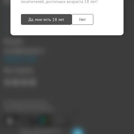
Документы
посетителей, достигших возраста 18 лет!
Агентский договор
Лицензионный договор
Да, мне есть 18 лет
Нет
Публичная оферта
Политика конфиденциальности
Контакты
sprosi@kupikupon.ru
Связаться с нами
Мы в Соцсетях
Все наши купоны доступны
через Мобильное Приложение:
Ищите скидки поблизости,