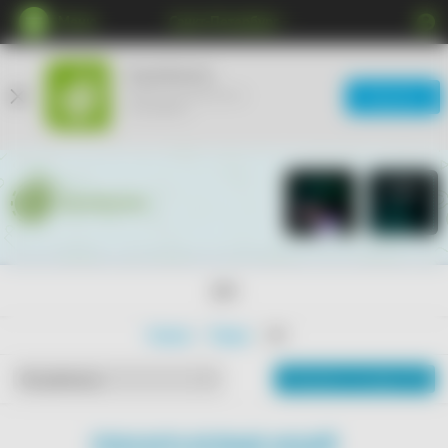
Меню
Санкт-Петербург
КупиКупон
Мобильное приложение
Загрузить
ещё удобнее
18+
Главная
Товары
18+
Показать на карте
По рейтингу
ПОКАЗАТЬ БОЛЬШЕ АКЦИЙ