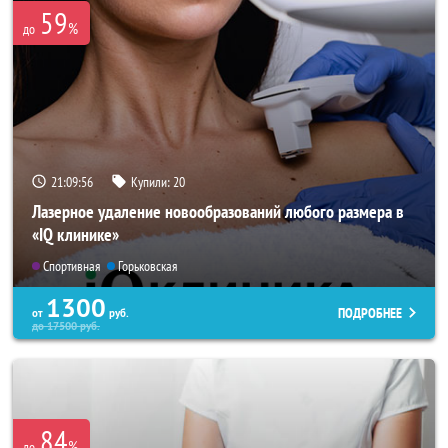
59
%
до
21:09:55
Купили:
20
Лазерное удаление новообразований любого размера в
«IQ клинике»
Спортивная
Горьковская
1300
ПОДРОБНЕЕ
от
руб.
до
17500
руб.
84
%
до