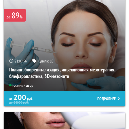
89
%
до
21:09:55
Купили:
10
Пилинг, биоревитализация, инъекционная мезотерапия,
блефаропластика, 3D-мезонити
Гостиный двор
200
ПОДРОБНЕЕ
от
руб.
до
24000
руб.