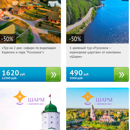
-50
%
-50
%
«Тур на 2 дня: сафари по водопадам
1-дневный тур «Рускеала —
07:57:59
Купили:
6
07:57:59
Купили:
48
Карелии и парк “Рускеала"»
мраморное царство» от компании
Достоевская
Достоевская
«Шарм»
1620
490
руб.
руб.
12900
руб.
3900
руб.