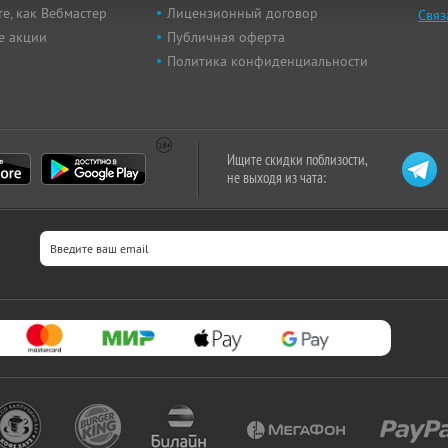
е, как Вебмастер
Лицензионный договор
Связ
е акции
Публичная оферта
Политика конфиденциальности
Ищите скидки поблизости,
не выходя из чата: