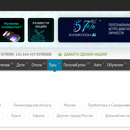
КУПИЛИ:
141 644 419
КУПОНОВ
ДАВАЙТЕ СДЕЛАЕМ АКЦИЮ!
88
27
18
26
107
3
33
ечения
Дети
Отели
Туры
ПолучиКупон
Авто
Обучение
е
Ленинградская область
Москва
Прибалтика и Скандинав
Крым
Европа
Другие города России
Дальний восто