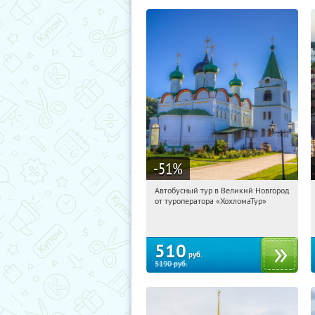
-51
%
Автобусный тур в Великий Новгород
07:57:59
Купили:
2
от туроператора «ХохломаТур»
Сенная площадь
510
руб.
5190
руб.