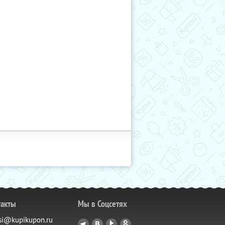
такты
Мы в Соцсетях
si@kupikupon.ru