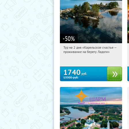
-50
%
Тур на 2 дня «Карельское счастье —
07:57:59
Купили:
39
проживание на берегу Ладоги»
Достоевская
1740
руб.
13900
руб.