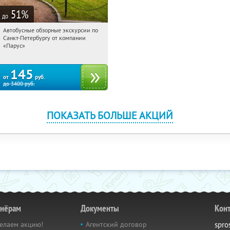
51
%
до
Автобусные обзорные экскурсии по
07:57:59
Купили:
292
Санкт-Петербургу от компании
Площадь Восстания
«Парус»
145
от
руб.
до
3400
руб.
ПОКАЗАТЬ БОЛЬШЕ АКЦИЙ
тнёрам
Документы
Кон
елаем акцию!
Агентский договор
spro