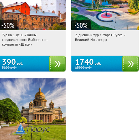
-50
%
-50
%
Тур на 1 день «Тайны
2-дневный тур «Старая Русса и
07:57:59
Купили:
58
07:57:59
Купили:
8
средневекового Выборга» от
Великий Новгород»
Достоевская
Достоевская
компании «Шарм»
390
1740
руб.
руб.
3100
руб.
13900
руб.