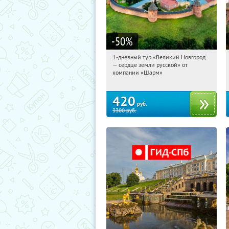
-50
%
1-дневный тур «Великий Новгород
07:57:59
Купили:
22
— сердце земли русской» от
Достоевская
компании «Шарм»
420
руб.
3300
руб.