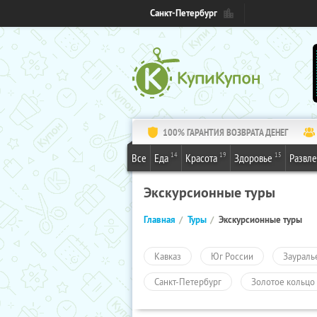
Санкт-Петербург
100% ГАРАНТИЯ ВОЗВРАТА ДЕНЕГ
14
19
15
Все
Еда
Красота
Здоровье
Развл
Экскурсионные туры
Главная
Туры
Экскурсионные туры
Кавказ
Юг России
Заураль
Санкт-Петербург
Золотое кольцо