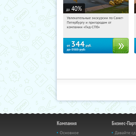
40
%
до
Увлекательные экскурсии по Санкт-
07:57:59
Купили:
143
Петербургу и пригородам от
Горьковская
компании «Гид-СПб»
344
от
руб.
до
3985
руб.
Компания
Бизнес-Пар
Основное
Давайте сд