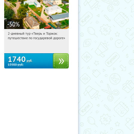
-50
%
2-дневный тур «Тверь и Торжок:
07:57:59
Купили:
30
путешествие по государевой дороге»
Достоевская
1740
руб.
13900
руб.