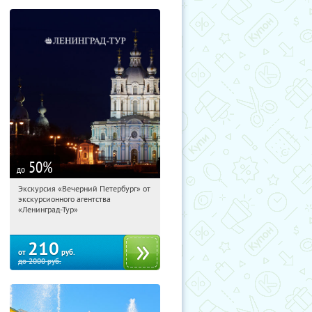
50
%
до
Экскурсия «Вечерний Петербург» от
07:57:59
Купили:
15
экскурсионного агентства
Площадь Восстания
«Ленинград-Тур»
210
от
руб.
до
2000
руб.