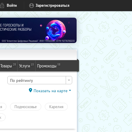
Войти
Зарегистрироваться
28
15
58
Товары
Услуги
Промокоды
По рейтингу
Показать на карте
ия
Подмосковье
Карелия
к