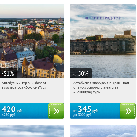
-51
%
50
%
до
Автобусный тур в Выборг от
Автобусная экскурсия в Кронштадт
07:57:59
Купили:
9
07:57:59
Купили:
7
туроператора «ХохломаТур»
от экскурсионного агентства
Сенная площадь
Площадь Восстания
«Ленинград-тур»
420
345
руб.
от
руб.
4230
руб.
до
3000
руб.