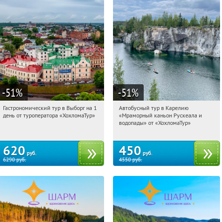
-51
%
-51
%
Гастрономический тур в Выборг на 1
Автобусный тур в Карелию
07:57:59
Купили:
5
07:57:59
Купили:
24
день от туроператора «ХохломаТур»
«Мраморный каньон Рускеала и
Сенная площадь
Сенная площадь
водопады» от «ХохломаТур»
620
450
руб.
руб.
6290
руб.
4550
руб.