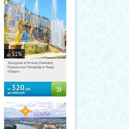
51
%
до
Экскурсия в Гатчину, Павловск,
07:57:59
Купили:
63
Пушкин или Петергоф от бюро
Площадь Восстания
«Парус»
320
от
руб.
до
6000
руб.