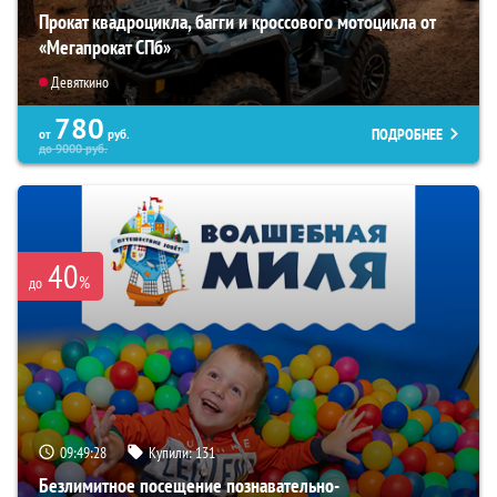
Прокат квадроцикла, багги и кроссового мотоцикла от
«Мегапрокат СПб»
Девяткино
780
ПОДРОБНЕЕ
от
руб.
до
9000
руб.
40
%
до
09:49:27
Купили:
131
Безлимитное посещение познавательно-