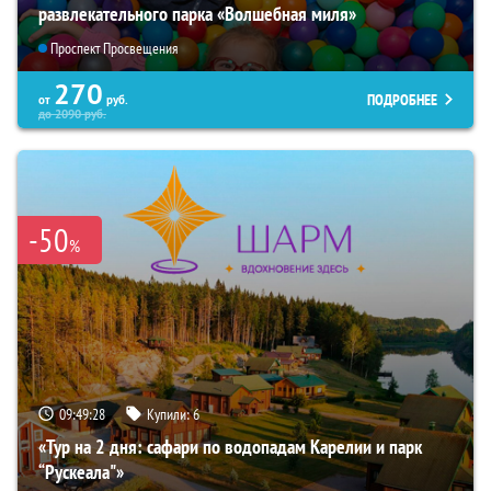
развлекательного парка «Волшебная миля»
Проспект Просвещения
270
ПОДРОБНЕЕ
от
руб.
до
2090
руб.
-50
%
09:49:27
Купили:
6
«Тур на 2 дня: сафари по водопадам Карелии и парк
“Рускеала"»