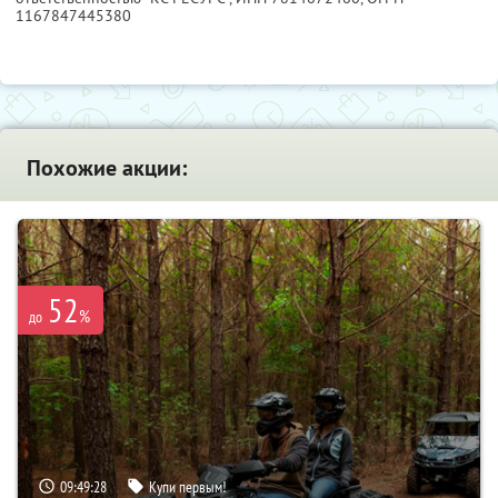
1167847445380
Похожие акции:
52
%
до
09:49:27
Купи первым!