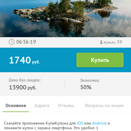
39
:
:
Купили:
1740
руб.
Цена без скидки:
Экономия:
13900
50%
руб.
Основное
Адреса
Отзывы
Вопросы по акции
Скачайте приложение КупиКупона для
IOS
или
Android
и
покажите купон с экрана смартфона. Это удобно :)