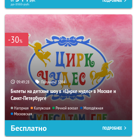
ПОДРОБНЕЕ
от
руб.
до
3985
руб.
-30
%
09:49:27
Получили:
3284
Билеты на детские шоу в «Цирке чудес» в Москве и
Санкт-Петербурге
Нагорная
Калужская
Речной вокзал
Молодёжная
Московская
Бесплатно
ПОДРОБНЕЕ