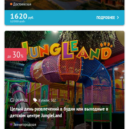
Достоевская
1620
ПОДРОБНЕЕ
руб.
12900
руб.
30
%
до
09:49:27
Купили:
502
Целый день развлечений в будни или выходные в
детском центре JungleLand
Звенигородская