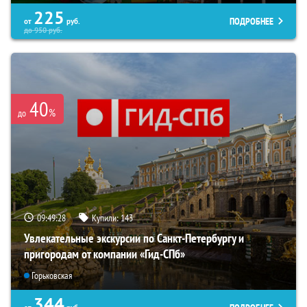
225
ПОДРОБНЕЕ
от
руб.
до
950
руб.
40
%
до
09:49:27
Купили:
143
Увлекательные экскурсии по Санкт-Петербургу и
пригородам от компании «Гид-СПб»
Горьковская
344