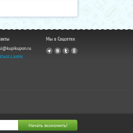
такты
Мы в Соцсетях
si@kupikupon.ru
аться с нами