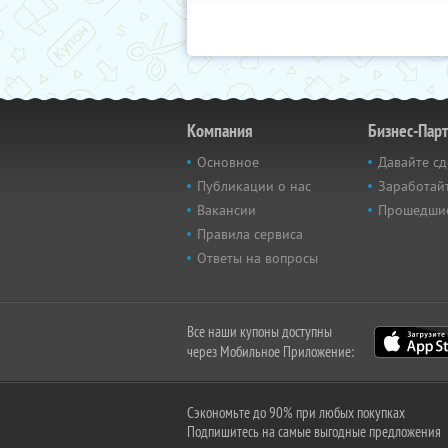
Компания
Бизнес-Пар
Основное
Давайте сд
Публикации о нас
Заработайт
Вакансии
Прошедши
Правила сервиса
Ответы на вопросы
Все наши купоны доступны
через Мобильное Приложение:
Сэкономьте до 90% при любых покупках
Подпишитесь на самые выгодные предложения