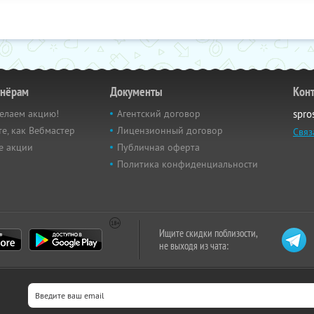
тнёрам
Документы
Кон
елаем акцию!
Агентский договор
spro
е, как Вебмастер
Лицензионный договор
Связ
е акции
Публичная оферта
Политика конфиденциальности
Ищите скидки поблизости,
не выходя из чата: