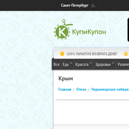
Санкт-Петербург
100% ГАРАНТИЯ ВОЗВРАТА ДЕНЕГ
14
19
15
Все
Еда
Красота
Здоровье
Развл
Крым
Главная
Отели
Черноморское побер