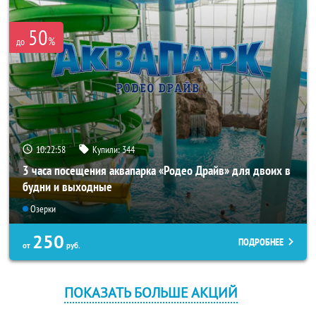
50
%
до
10:22:58
Купили:
344
3 часа посещения аквапарка «Родео Драйв» для двоих в
будни и выходные
Озерки
250
ПОДРОБНЕЕ
от
руб.
ПОКАЗАТЬ БОЛЬШЕ АКЦИЙ