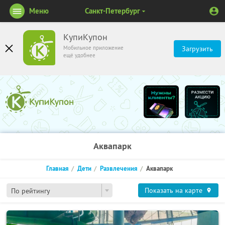
Меню
Санкт-Петербург
КупиКупон
Мобильное приложение
Загрузить
ещё удобнее
Аквапарк
Главная
Дети
Развлечения
Аквапарк
Показать на карте
По рейтингу