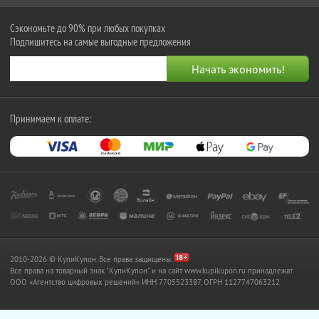
Сэкономьте до 90% при любых покупках
Подпишитесь на самые выгодные предложения
Принимаем к оплате:
2010-2026 © КупиКупон. Все права защищены.
Все права на товарный знак "КупиКупон" и на сайт www.kupikupon.ru принадлежат
OOO «Агентство цифровых решений» ИНН 7705523387, ОГРН 1127747063212