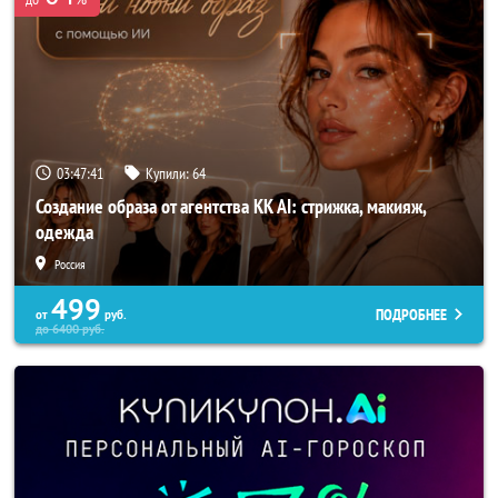
03:47:40
Купили:
64
Создание образа от агентства KK AI: стрижка, макияж,
одежда
Россия
499
ПОДРОБНЕЕ
от
руб.
до
6400
руб.