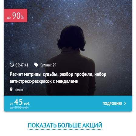
90
%
до
03:47:40
Купили:
29
Расчет матрицы судьбы, разбор профиля, набор
антистресс-раскрасок с мандалами
Россия
45
ПОДРОБНЕЕ
от
руб.
до
3900
руб.
ПОКАЗАТЬ БОЛЬШЕ АКЦИЙ