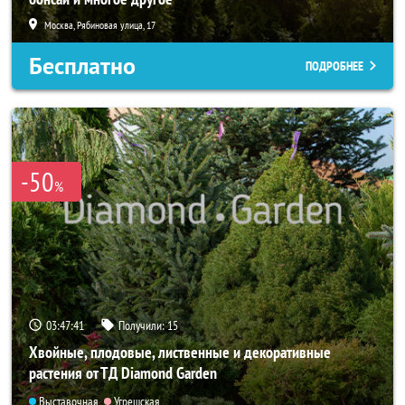
Москва, Рябиновая улица, 17
Бесплатно
ПОДРОБНЕЕ
-50
%
03:47:40
Получили:
15
Хвойные, плодовые, лиственные и декоративные
растения от ТД Diamond Garden
Выставочная
Угрешская