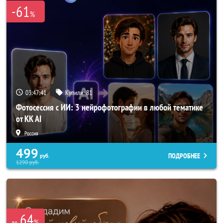
-61
%
03:47:40
Купили:
81
Фотосессия с ИИ: 3 нейрофотографии в любой тематике
от KK AI
Россия
499
ПОДРОБНЕЕ
руб.
1290
руб.
64
%
до