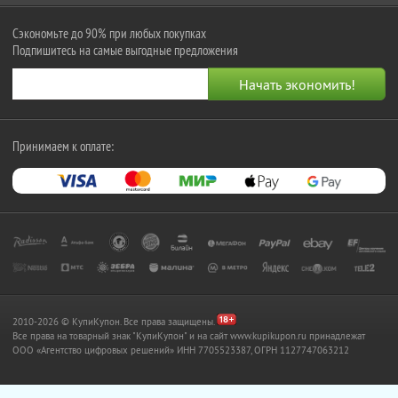
Сэкономьте до 90% при любых покупках
Подпишитесь на самые выгодные предложения
Принимаем к оплате:
2010-2026 © КупиКупон. Все права защищены.
Все права на товарный знак "КупиКупон" и на сайт www.kupikupon.ru принадлежат
OOO «Агентство цифровых решений» ИНН 7705523387, ОГРН 1127747063212