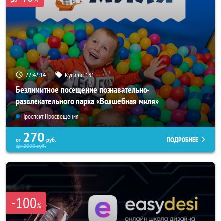
22:42:13
Купили:
131
Безлимитное посещение познавательно-
развлекательного парка «Волшебная миля»
Проспект Просвещения
270
ПОДРОБНЕЕ
от
руб.
до
2090
руб.
-100
%