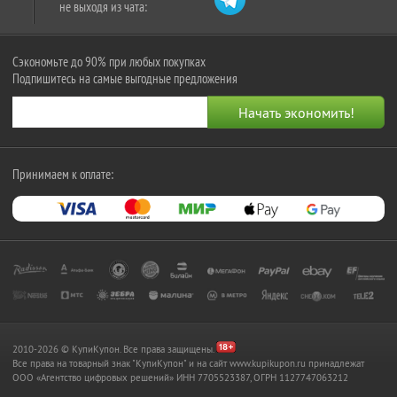
не выходя из чата:
Сэкономьте до 90% при любых покупках
Подпишитесь на самые выгодные предложения
Принимаем к оплате:
2010-2026 © КупиКупон. Все права защищены.
Все права на товарный знак "КупиКупон" и на сайт www.kupikupon.ru принадлежат
OOO «Агентство цифровых решений» ИНН 7705523387, ОГРН 1127747063212