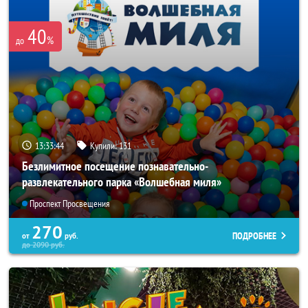
40
%
до
13:33:43
Купили:
131
Безлимитное посещение познавательно-
развлекательного парка «Волшебная миля»
Проспект Просвещения
270
ПОДРОБНЕЕ
от
руб.
до
2090
руб.