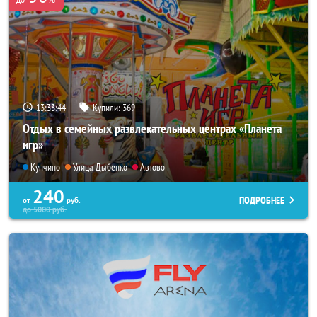
13:33:43
Купили:
369
Отдых в семейных развлекательных центрах «Планета
игр»
Купчино
Улица Дыбенко
Автово
240
ПОДРОБНЕЕ
от
руб.
до
5000
руб.