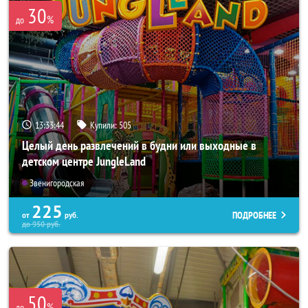
30
%
до
13:33:43
Купили:
505
Целый день развлечений в будни или выходные в
детском центре JungleLand
Звенигородская
225
ПОДРОБНЕЕ
от
руб.
до
950
руб.
50
%
до