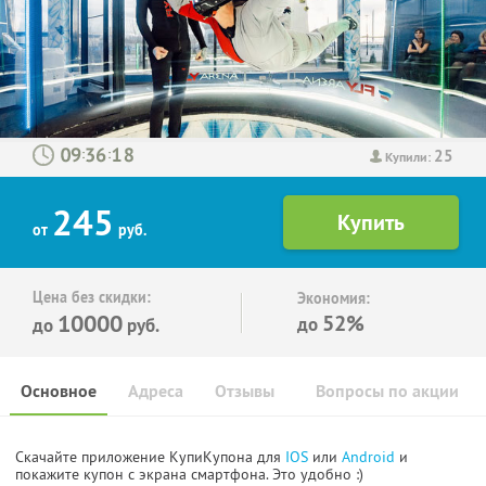
25
:
:
Купили:
245
от
руб.
Цена без скидки:
Экономия:
10000
52%
до
до
руб.
Основное
Адреса
Отзывы
Вопросы по акции
Скачайте приложение КупиКупона для
IOS
или
Android
и
покажите купон с экрана смартфона. Это удобно :)