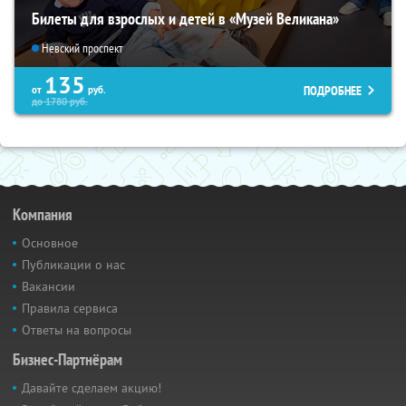
Билеты для взрослых и детей в «Музей Великана»
Невский проспект
135
ПОДРОБНЕЕ
от
руб.
до
1780
руб.
Компания
Основное
Публикации о нас
Вакансии
Правила сервиса
Ответы на вопросы
Бизнес-Партнёрам
Давайте сделаем акцию!