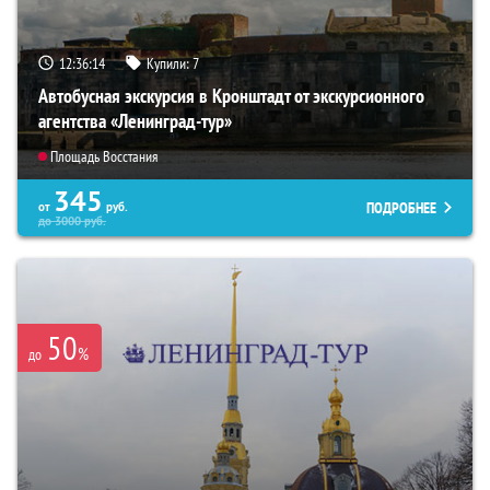
12:36:13
Купили:
7
Автобусная экскурсия в Кронштадт от экскурсионного
агентства «Ленинград-тур»
Площадь Восстания
345
ПОДРОБНЕЕ
от
руб.
до
3000
руб.
50
%
до