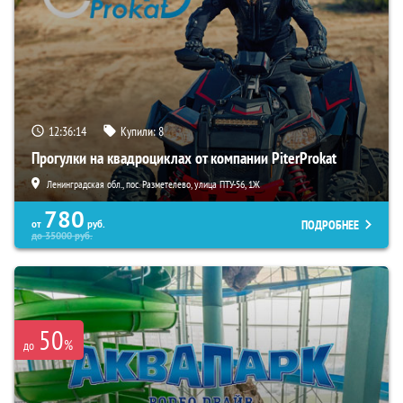
12:36:13
Купили:
8
Прогулки на квадроциклах от компании PiterProkat
Ленинградская обл., пос. Разметелево, улица ПТУ-56, 1Ж
780
ПОДРОБНЕЕ
от
руб.
до
35000
руб.
50
%
до