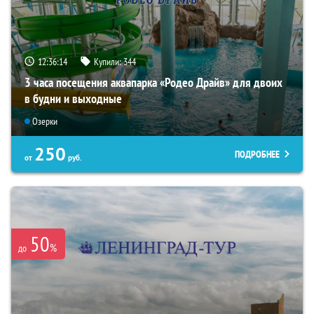
12:36:13
Купили:
344
3 часа посещения аквапарка «Родео Драйв» для двоих
в будни и выходные
Озерки
250
ПОДРОБНЕЕ
от
руб.
50
%
до