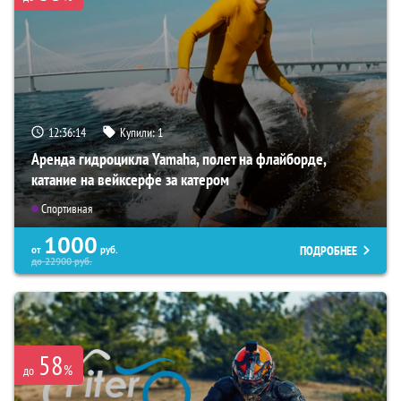
12:36:13
Купили:
1
Аренда гидроцикла Yamaha, полет на флайборде,
катание на вейксерфе за катером
Спортивная
1000
ПОДРОБНЕЕ
от
руб.
до
22900
руб.
58
%
до