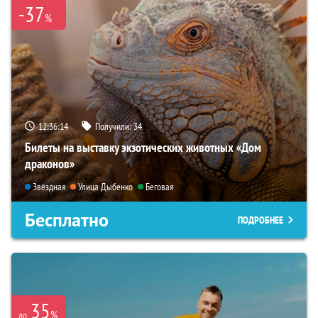
-37
%
12:36:13
Получили:
34
Билеты на выставку экзотических животных «Дом
драконов»
Звёздная
Улица Дыбенко
Беговая
Бесплатно
ПОДРОБНЕЕ
35
%
до