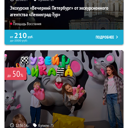
Экскурсия «Вечерний Петербург» от экскурсионного
агентства «Ленинград-Тур»
Площадь Восстания
210
ПОДРОБНЕЕ
от
руб.
до
2000
руб.
50
%
до
12:36:13
Купили:
75