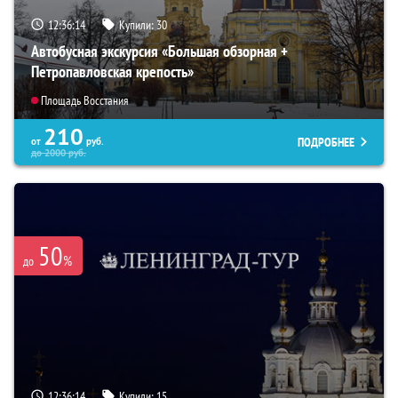
12:36:13
Купили:
30
Автобусная экскурсия «Большая обзорная +
Петропавловская крепость»
Площадь Восстания
210
ПОДРОБНЕЕ
от
руб.
до
2000
руб.
50
%
до
12:36:13
Купили:
15