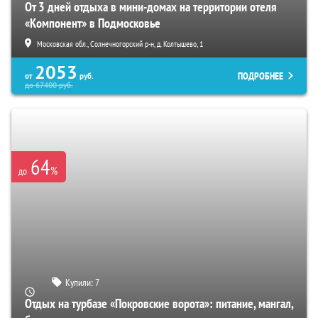
От 3 дней отдыха в мини-домах на территории отеля
«Компонент» в Подмосковье
Московская обл., Солнечногорский р-н, д. Колтышево, 1
2053
ПОДРОБНЕЕ
от
руб.
до
67400
руб.
64
%
до
Купили:
7
Отдых на турбазе «Покровские ворота»: питание, мангал,