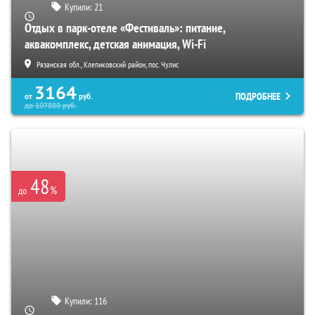
Купили:
21
Отдых в парк-отеле «Фестиваль»: питание,
аквакомплекс, детская анимация, Wi-Fi
Рязанская обл., Клепиковский район, пос. Чулис
3164
ПОДРОБНЕЕ
от
руб.
до
107880
руб.
48
%
до
Купили:
116