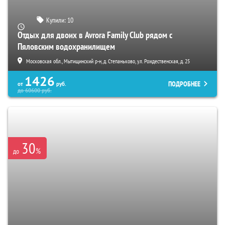
Купили:
10
Отдых для двоих в Avrora Family Club рядом с
Пяловским водохранилищем
Московская обл., Мытищинский р-н, д. Степаньково, ул. Рождественская, д. 25
1426
ПОДРОБНЕЕ
от
руб.
до
60600
руб.
30
%
до