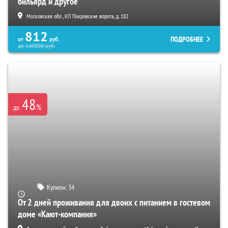
бильярд и другое
Московская обл., КП Покровские ворота, д. 182
812
ПОДРОБНЕЕ
от
руб.
до
140800
руб.
48
%
до
Купили:
34
От 2 дней проживания для двоих с питанием в гостевом
доме «Кают-компания»