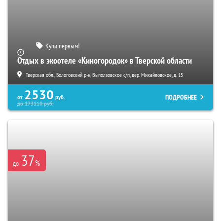
Купи первым!
Отдых в экоотеле «Киногородок» в Тверской области
Тверская обл., Бологовский р-н, Выползовское с/п, дер. Михайловское, д. 15
2530
ПОДРОБНЕЕ
от
руб.
до
173110
руб.
37
%
до