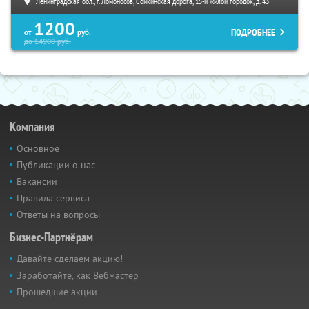
Ленинградская обл., г. Ломоносов, Сойкинская дорога, 15-й жилой городок, д. 43
1200
ПОДРОБНЕЕ
от
руб.
до
14900
руб.
Компания
Основное
Публикации о нас
Вакансии
Правила сервиса
Ответы на вопросы
Бизнес-Партнёрам
Давайте сделаем акцию!
Заработайте, как Вебмастер
Прошедшие акции