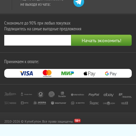
не выходя из чата:
Сэкономьте до 90% при любых покупках
Подпишитесь на самые выгодные предложения
Принимаем к оплате:
2010-2026 © КупиКупон. Все права защищены.
Все права на товарный знак "КупиКупон" и на сайт www.kupikupon.ru принадлежат
OOO «Агентство цифровых решений» ИНН 7705523387, ОГРН 1127747063212