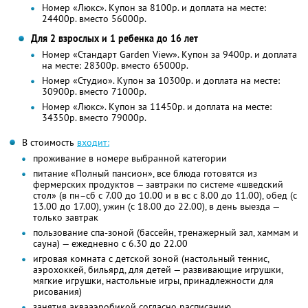
Номер «Люкс». Купон за 8100р. и доплата на месте:
24400р. вместо 56000р.
Для 2 взрослых и 1 ребенка до 16 лет
Номер «Стандарт Garden View». Купон за 9400р. и доплата
на месте: 28300р. вместо 65000р.
Номер «Студио». Купон за 10300р. и доплата на месте:
30900р. вместо 71000р.
Номер «Люкс». Купон за 11450р. и доплата на месте:
34350р. вместо 79000р.
В стоимость
входит:
проживание в номере выбранной категории
питание «Полный пансион», все блюда готовятся из
фермерских продуктов — завтраки по системе «шведский
стол» (в пн–сб с 7.00 до 10.00 и в вс с 8.00 до 11.00), обед (с
13.00 до 17.00), ужин (с 18.00 до 22.00), в день выезда —
только завтрак
пользование спа-зоной (бассейн, тренажерный зал, хаммам и
сауна) — ежедневно с 6.30 до 22.00
игровая комната с детской зоной (настольный теннис,
аэрохоккей, бильярд, для детей — развивающие игрушки,
мягкие игрушки, настольные игры, принадлежности для
рисования)
занятия аквааэробикой согласно расписанию