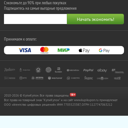
Сэкономьте до 90% при любых покупках
Подпишитесь на самые выгодные предложения
Принимаем к оплате:
2010-2026 © КупиКупон. Все права защищены.
Все права на товарный знак "КупиКупон" и на сайт www.kupikupon.ru принадлежат
OOO «Агентство цифровых решений» ИНН 7705523387, ОГРН 1127747063212