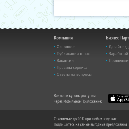
Компания
Бизнес-Пар
Основное
Давайте сд
Публикации о нас
Заработайт
Вакансии
Прошедши
Правила сервиса
Ответы на вопросы
Все наши купоны доступны
через Мобильное Приложение:
Сэкономьте до 90% при любых покупках
Подпишитесь на самые выгодные предложения