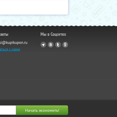
такты
Мы в Соцсетях
si@kupikupon.ru
аться с нами