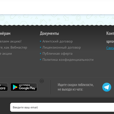
тнёрам
Документы
Кон
елаем акцию!
Агентский договор
spro
е, как Вебмастер
Лицензионный договор
Связ
е акции
Публичная оферта
Политика конфиденциальности
Ищите скидки поблизости,
не выходя из чата: