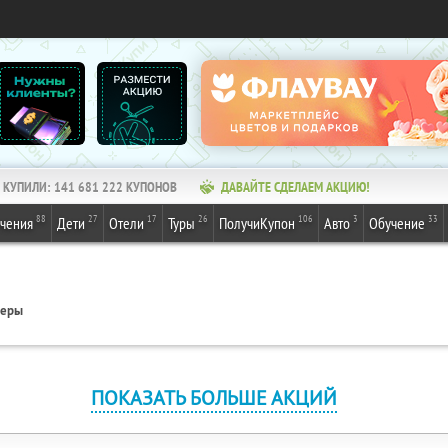
КУПИЛИ:
141 681 222
КУПОНОВ
ДАВАЙТЕ СДЕЛАЕМ АКЦИЮ!
88
27
17
26
106
3
33
ечения
Дети
Отели
Туры
ПолучиКупон
Авто
Обучение
геры
ПОКАЗАТЬ БОЛЬШЕ АКЦИЙ