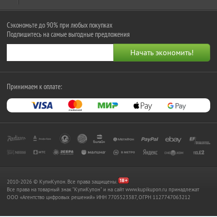
Сэкономьте до 90% при любых покупках
Подпишитесь на самые выгодные предложения
Принимаем к оплате:
2010-2026 © КупиКупон. Все права защищены.
Все права на товарный знак "КупиКупон" и на сайт www.kupikupon.ru принадлежат
OOO «Агентство цифровых решений» ИНН 7705523387, ОГРН 1127747063212