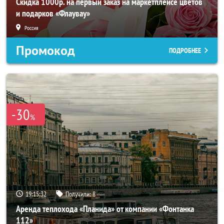
Скидка 1000р. на первый заказ на маркетплейсе цветов
и подарков «Флаувау»
Россия
Промокод
ПОДРОБНЕЕ
-30
%
19:15:29
Получили:
8
Аренда теплохода «Планида» от компании «Фонтанка
112»