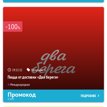
-100
%
19:15:29
Получили:
4
Пицца от доставки «Два берега»
Международная
Промокод
ПОДРОБНЕЕ
0
руб.