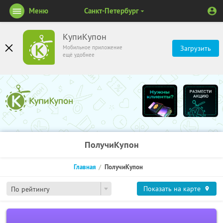
Меню
Санкт-Петербург
КупиКупон
Мобильное приложение
Загрузить
ещё удобнее
ПолучиКупон
Главная
ПолучиКупон
Показать на карте
По рейтингу