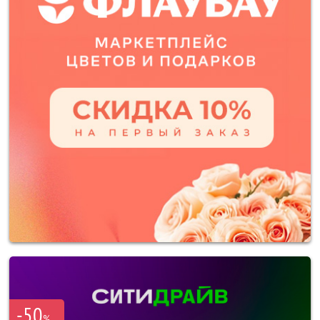
-50
%