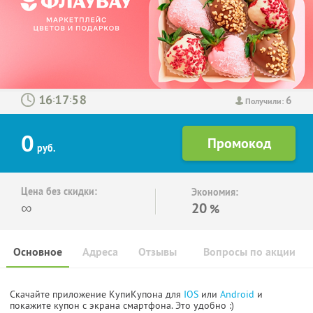
6
:
:
Получили:
0
руб.
Цена без скидки:
Экономия:
∞
20
%
Основное
Адреса
Отзывы
Вопросы по акции
Скачайте приложение КупиКупона для
IOS
или
Android
и
покажите купон с экрана смартфона. Это удобно :)