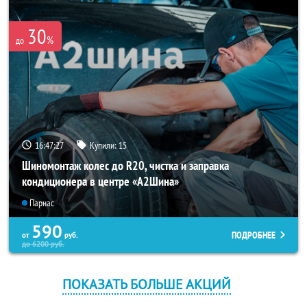
30
%
до
16:47:27
Купили:
15
Шиномонтаж колес до R20, чистка и заправка
кондиционера в центре «A2Шина»
Парнас
590
ПОДРОБНЕЕ
от
руб.
до
6200
руб.
ПОКАЗАТЬ БОЛЬШЕ АКЦИЙ