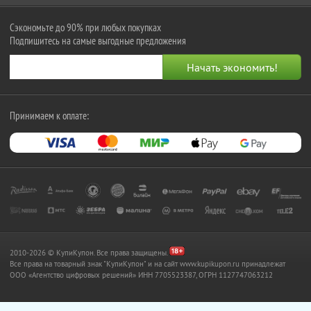
Сэкономьте до 90% при любых покупках
Подпишитесь на самые выгодные предложения
Принимаем к оплате:
2010-2026 © КупиКупон. Все права защищены.
Все права на товарный знак "КупиКупон" и на сайт www.kupikupon.ru принадлежат
OOO «Агентство цифровых решений» ИНН 7705523387, ОГРН 1127747063212