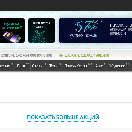
КУПИЛИ:
141 654 008
КУПОНОВ
ДАВАЙТЕ СДЕЛАЕМ АКЦИЮ!
88
27
18
26
107
3
33
ечения
Дети
Отели
Туры
ПолучиКупон
Авто
Обучение
ПОКАЗАТЬ БОЛЬШЕ АКЦИЙ