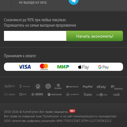
не выходя из чата:
Сэкономьте до 90% при любых покупках
Подпишитесь на самые выгодные предложения
Принимаем к оплате:
2010-2026 © КупиКупон. Все права защищены.
Все права на товарный знак "КупиКупон" и на сайт www.kupikupon.ru принадлежат
OOO «Агентство цифровых решений» ИНН 7705523387, ОГРН 1127747063212