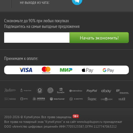
не выходя из чата:
Сэкономьте до 90% при любых покупках
Подпишитесь на самые выгодные предложения
Принимаем к оплате:
2010-2026 © КупиКупон. Все права защищены.
Все права на товарный знак "КупиКупон" и на сайт www.kupikupon.ru принадлежат
OOO «Агентство цифровых решений» ИНН 7705523387, ОГРН 1127747063212