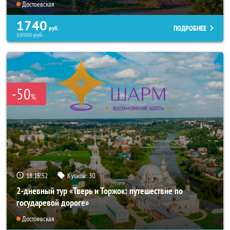
Достоевская
1740
ПОДРОБНЕЕ
руб.
13900
руб.
-50
%
18:15:51
Купили:
30
2-дневный тур «Тверь и Торжок: путешествие по
государевой дороге»
Достоевская