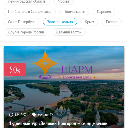
Ленинградская область
Москва
Прибалтика и Скандинавия
Подмосковье
Карелия
Санкт-Петербург
Золотое кольцо
Крым
Европа
Другие города России
Дальний восток
-50
%
18:15:51
Купили:
22
1-дневный тур «Великий Новгород — сердце земли