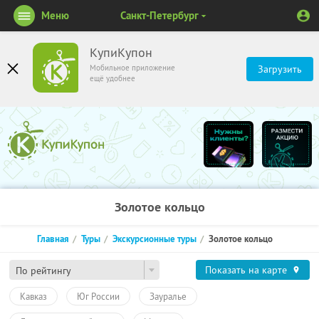
Меню
Санкт-Петербург
КупиКупон
Мобильное приложение
Загрузить
ещё удобнее
Золотое кольцо
Главная
Туры
Экскурсионные туры
Золотое кольцо
Показать на карте
По рейтингу
Кавказ
Юг России
Зауралье