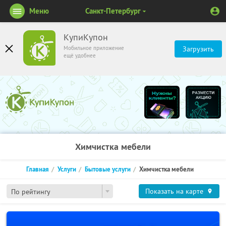
Меню
Санкт-Петербург
КупиКупон
Мобильное приложение
Загрузить
ещё удобнее
Химчистка мебели
Главная
Услуги
Бытовые услуги
Химчистка мебели
Показать на карте
По рейтингу