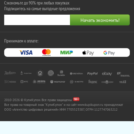
Сэкономьте до 90% при любых покупках
Подпишитесь на самые выгодные предложения
Принимаем к оплате:
2010-2026 © КупиКупон. Все права защищены.
Все права на товарный знак "КупиКупон" и на сайт www.kupikupon.ru принадлежат
OOO «Агентство цифровых решений» ИНН 7705523387, ОГРН 1127747063212