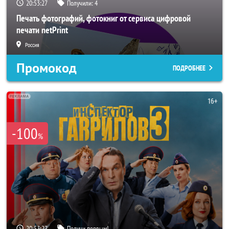
20:53:25
Получили:
4
Печать фотографий, фотокниг от сервиса цифровой
печати netPrint
Россия
Промокод
ПОДРОБНЕЕ
-100
%
20:53:25
Получи первым!