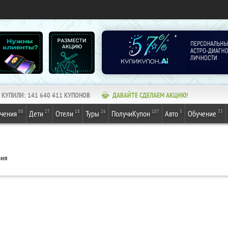
КУПИЛИ:
141 640 411
КУПОНОВ
ДАВАЙТЕ СДЕЛАЕМ АКЦИЮ!
88
27
18
26
107
3
33
ечения
Дети
Отели
Туры
ПолучиКупон
Авто
Обучение
ния