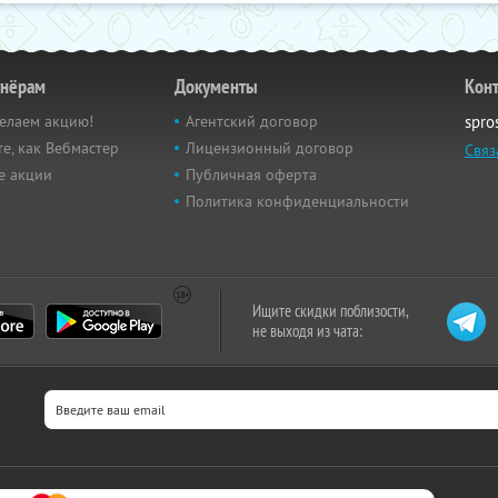
тнёрам
Документы
Кон
елаем акцию!
Агентский договор
spro
е, как Вебмастер
Лицензионный договор
Связ
е акции
Публичная оферта
Политика конфиденциальности
Ищите скидки поблизости,
не выходя из чата: