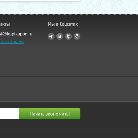
такты
Мы в Соцсетях
si@kupikupon.ru
аться с нами