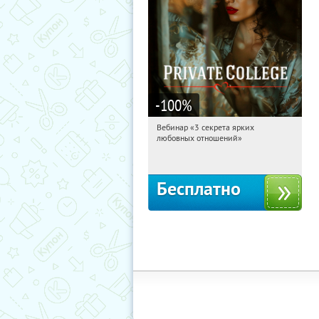
-100
%
Вебинар «3 секрета ярких
11:05:21
Получили:
37
любовных отношений»
Россия
Бесплатно