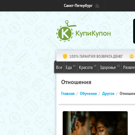
Санкт-Петербург
100% ГАРАНТИЯ ВОЗВРАТА ДЕНЕГ
14
19
15
Все
Еда
Красота
Здоровье
Развл
Отношения
Главная
Обучение
Другое
Отноше