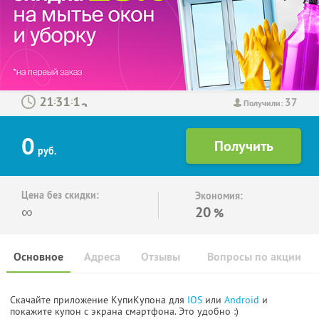
37
:
:
Получили:
0
руб.
Цена без скидки:
Экономия:
∞
20
%
Основное
Адреса
Отзывы
Вопросы по акции
Скачайте приложение КупиКупона для
IOS
или
Android
и
покажите купон с экрана смартфона. Это удобно :)