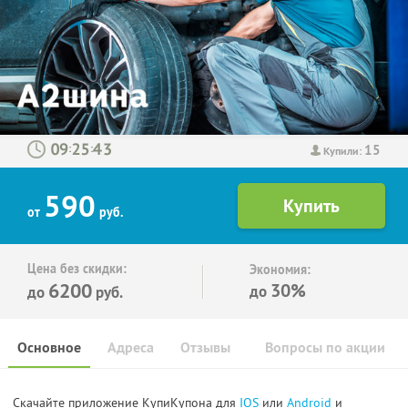
15
:
:
Купили:
590
от
руб.
Цена без скидки:
Экономия:
6200
30%
до
до
руб.
Основное
Адреса
Отзывы
Вопросы по акции
Скачайте приложение КупиКупона для
IOS
или
Android
и