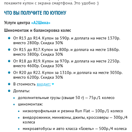
покажите купон с экрана смартфона. Это удобно :)
ЧТО ВЫ ПОЛУЧИТЕ ПО КУПОНУ
Услуги центра
«А2Шина»
Шиномонтаж и балансировка колес
От R13 до R14. Купон за 590р. и доплата на месте 1370р.
вместо 2800р.
Скидка 30%
От R15 до R17. Купон за 800р. и доплата на месте 1860р.
вместо 3800р.
Скидка 30%
От R18 до R19. Купон за 970р. и доплата на месте 2250р.
вместо 4600р.
Скидка 30%
От R20 до R22. Купон за 1310р. и доплата на месте 3030р.
вместо 6200р.
Скидка 30%
В стоимость
входит:
Доплаты:
дополнительные грузы (свыше 50 г) — 75р./1 колесо
шиномонтаж:
низкопрофильная и резина Run Flat — 100р./1 колесо
внедорожники, минивэны, джипы, кроссоверы — 300р./4
колеса
микроавтобусы и авто класса «Газель» — 500р./4 колеса