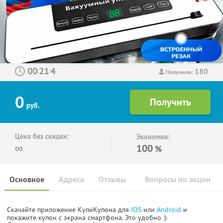
180
:
:
Получили:
0
руб.
Цена без скидки:
Экономия:
∞
100
%
Основное
Адреса
Отзывы
Вопросы по акции
Скачайте приложение КупиКупона для
IOS
или
Android
и
покажите купон с экрана смартфона. Это удобно :)