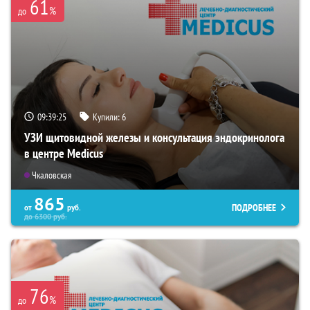
61
%
до
09:39:25
Купили:
6
УЗИ щитовидной железы и консультация эндокринолога
в центре Medicus
Чкаловская
865
ПОДРОБНЕЕ
от
руб.
до
6300
руб.
76
%
до