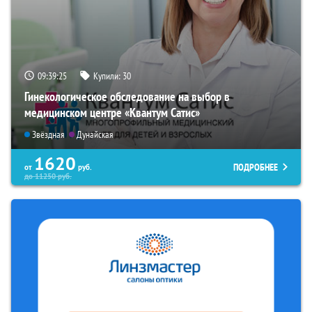
09:39:25
Купили:
30
Гинекологическое обследование на выбор в
медицинском центре «Квантум Сатис»
Звёздная
Дунайская
1620
ПОДРОБНЕЕ
от
руб.
до
11250
руб.