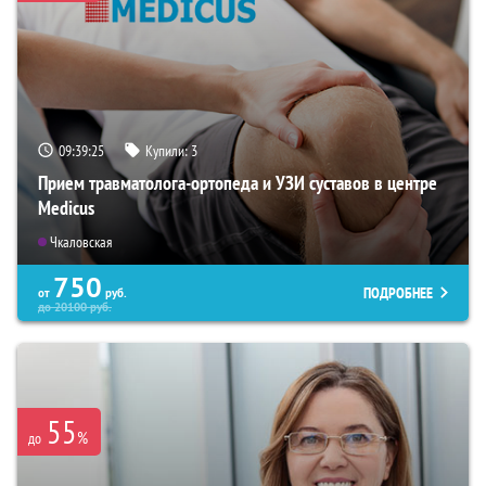
09:39:25
Купили:
3
Прием травматолога-ортопеда и УЗИ суставов в центре
Medicus
Чкаловская
750
ПОДРОБНЕЕ
от
руб.
до
20100
руб.
55
%
до