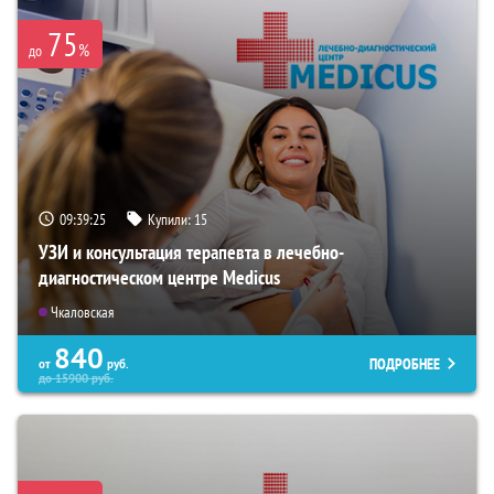
75
%
до
09:39:25
Купили:
15
УЗИ и консультация терапевта в лечебно-
диагностическом центре Medicus
Чкаловская
840
ПОДРОБНЕЕ
от
руб.
до
15900
руб.