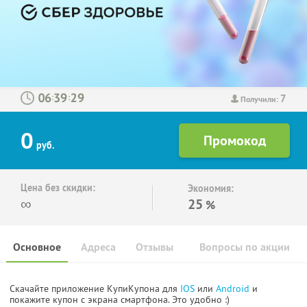
7
:
:
Получили:
0
руб.
Цена без скидки:
Экономия:
∞
25
%
Основное
Адреса
Отзывы
Вопросы по акции
Скачайте приложение КупиКупона для
IOS
или
Android
и
покажите купон с экрана смартфона. Это удобно :)