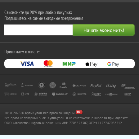
Сэкономьте до 90% при любых покупках
Подпишитесь на самые выгодные предложения
Принимаем к оплате:
2010-2026 © КупиКупон. Все права защищены.
Все права на товарный знак "КупиКупон" и на сайт www.kupikupon.ru принадлежат
OOO «Агентство цифровых решений» ИНН 7705523387, ОГРН 1127747063212