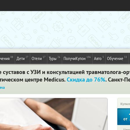
88
27
17
26
106
3
33
ечения
Дети
Отели
Туры
ПолучиКупон
Авто
Обучение
суставов с УЗИ и консультацией травматолога-орт
тическом центре Medicus.
Скидка до 76%
. Санкт-П
ача
Купил
от
Цена