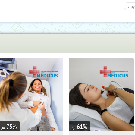
Дру
Здо
75
%
61
%
до
до