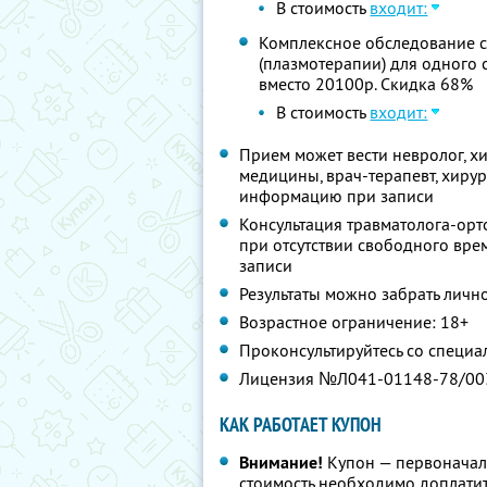
В стоимость
входит:
Комплексное обследование су
(плазмотерапии) для одного с
вместо 20100р. Скидка 68%
В стоимость
входит:
Прием может вести невролог, х
медицины, врач-терапевт, хирур
информацию при записи
Консультация травматолога-орт
при отсутствии свободного вре
записи
Результаты можно забрать личн
Возрастное ограничение: 18+
Проконсультируйтесь со специа
Лицензия №Л041-01148-78/00
КАК РАБОТАЕТ КУПОН
Внимание!
Купон — первоначал
стоимость необходимо доплатит