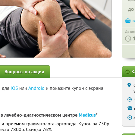
до
До ко
Вопросы по акции
К
а для
IOS
или
Android
и покажите купон с экрана
 в лечебно-диагностическом центре
Medicus
*
 и приемом травматолога-ортопеда. Купон за 750р.
место 7800р. Скидка 76%