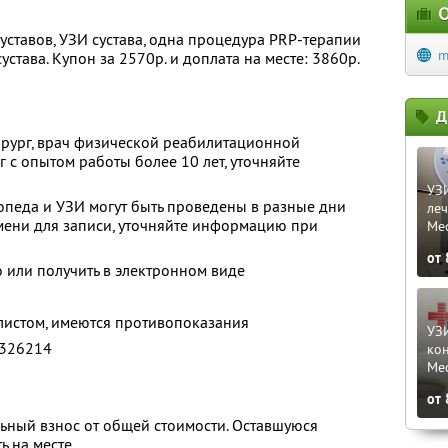
О
ставов, УЗИ сустава, одна процедура PRP-терапии
m
устава. Купон за 2570р. и доплата на месте: 3860р.
Д
ирург, врач физической реабилитационной
г с опытом работы более 10 лет, уточняйте
УЗИ
опеда и УЗИ могут быть проведены в разные дни
ле
мени для записи, уточняйте информацию при
Me
от
о или получить в электронном виде
листом, имеются противопоказания
УЗ
326214
кон
Me
от
ьный взнос от общей стоимости. Оставшуюся
ь на месте