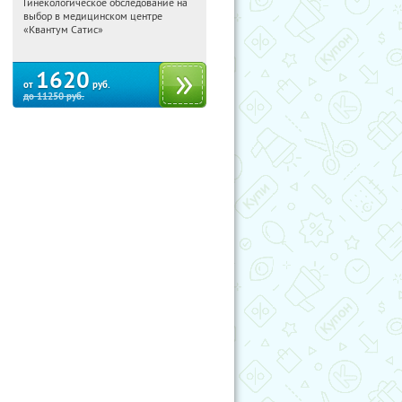
Гинекологическое обследование на
17:24:51
Купили:
30
выбор в медицинском центре
Звёздная
Дунайская
«Квантум Сатис»
1620
от
руб.
до
11250
руб.