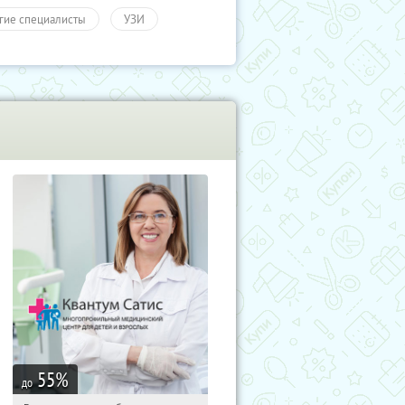
гие специалисты
УЗИ
ровье
55
%
до