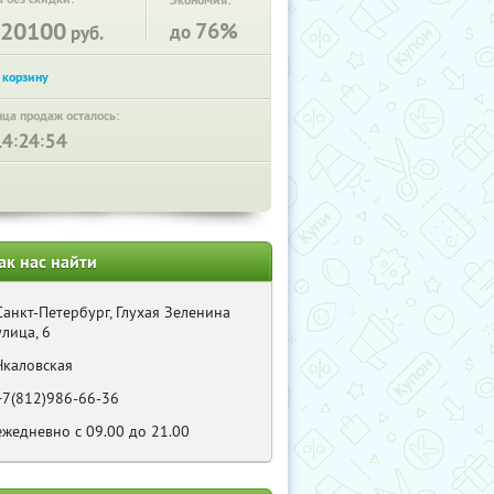
Экономия:
20100
76%
до
руб.
нца продаж осталось:
:
:
ак нас найти
Санкт-Петербург, Глухая Зеленина
улица, 6
Чкаловская
+7(812)986-66-36
ежедневно с 09.00 до 21.00