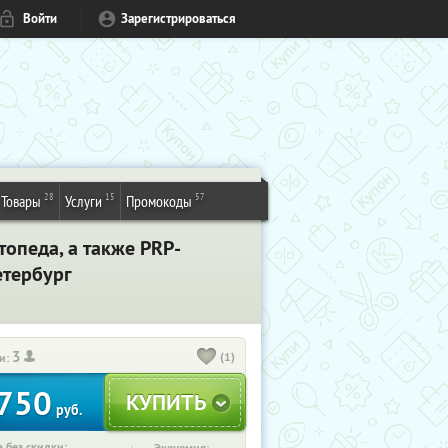
Войти
Зарегистрироваться
28
15
57
Товары
Услуги
Промокоды
опеда, а также PRP-
етербург
3
(1)
и:
750
руб.
 без скидки: