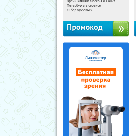
Врачи клиник Москвы и Санкт-
17:24:51
Получили:
7
Петербурга в сервисе
г. Москва
«СберЗдоровье»
Промокод