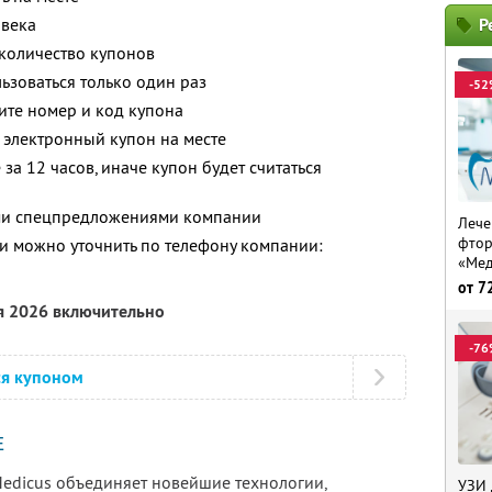
овека
Р
количество купонов
зоваться только один раз
-52
ите номер и код купона
 электронный купон на месте
за 12 часов, иначе купон будет считаться
ими спецпредложениями компании
Лече
фтор
 можно уточнить по телефону компании:
«Ме
от
7
я 2026 включительно
-76
ся купоном
Е
edicus объединяет новейшие технологии,
УЗИ 