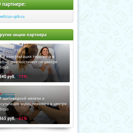
 партнере:
edicus-spb.ru
ругие акции партнера
 и консультация терапевта в
чебно-диагностическом центре
dicus
840
руб.
-75%
И щитовидной железы и
сультация эндокринолога в центре
dicus
865
руб.
-61%