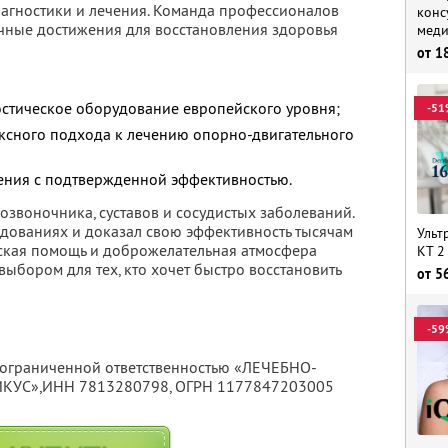
агностики и лечения. Команда профессионалов
конс
чные достижения для восстановления здоровья
меди
от
1
стическое оборудование европейского уровня;
-51
ксного подхода к лечению опорно-двигательного
ения с подтвержденной эффективностью.
озвоночника, суставов и сосудистых заболеваний.
дованиях и доказал свою эффективность тысячам
Ульт
ская помощь и доброжелательная атмосфера
КТ 2
ыбором для тех, кто хочет быстро восстановить
от
5
-59
с ограниченной ответственностью «ЛЕЧЕБНО-
КУС»,
ИНН 7813280798
, ОГРН 1177847203005