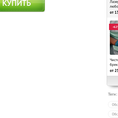
КУПИТЬ
Лазе
любо
от
1
-62
Чист
брек
от
2
Теги:
Обс
Обс