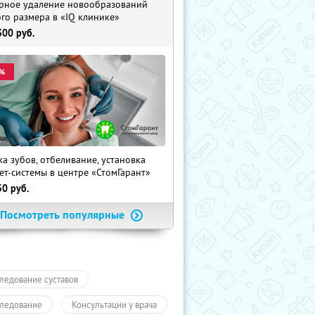
рное удаление новообразований
го размера в «IQ клинике»
300
руб.
%
ка зубов, отбеливание, установка
ет-системы в центре «СтомГарант»
50
руб.
Посмотреть популярные
ледование суставов
ледование
Консультации у врача