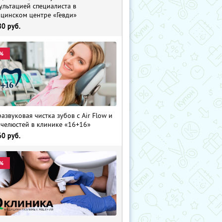
ультацией специалиста в
цинском центре «Гевди»
80
руб.
%
развуковая чистка зубов с Air Flow и
 челюстей в клинике «16+16»
60
руб.
%