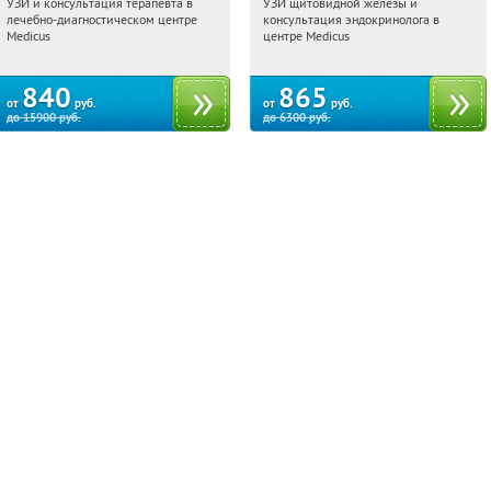
УЗИ и консультация терапевта в
УЗИ щитовидной железы и
17:24:51
Купили:
15
17:24:51
Купили:
6
лечебно-диагностическом центре
консультация эндокринолога в
Чкаловская
Чкаловская
Medicus
центре Medicus
840
865
от
руб.
от
руб.
до
15900
руб.
до
6300
руб.