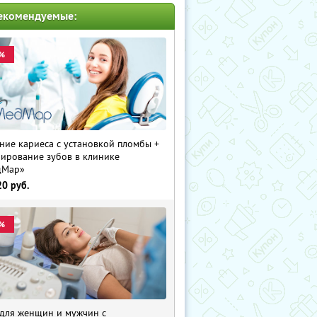
екомендуемые:
%
ние кариеса с установкой пломбы +
ирование зубов в клинике
дМар»
20
руб.
%
для женщин и мужчин с