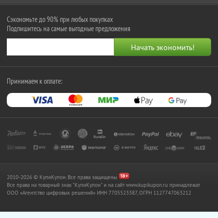
Сэкономьте до 90% при любых покупках
Подпишитесь на самые выгодные предложения
Принимаем к оплате:
2010-2026 © КупиКупон. Все права защищены.
Все права на товарный знак "КупиКупон" и на сайт www.kupikupon.ru принадлежат
OOO «Агентство цифровых решений» ИНН 7705523387, ОГРН 1127747063212