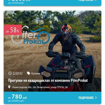
до
22900
руб.
58
%
до
12:03:01
Купили:
8
Прогулки на квадроциклах от компании PiterProkat
Ленинградская обл., пос. Разметелево, улица ПТУ-56, 1Ж
780
ПОДРОБНЕЕ
от
руб.
до
35000
руб.