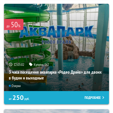
50
%
до
12:03:01
Купили:
342
3 часа посещения аквапарка «Родео Драйв» для двоих
в будни и выходные
Озерки
250
ПОДРОБНЕЕ
от
руб.