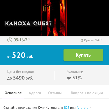
149
:
:
Купили:
520
от
руб.
Цена без скидки:
Экономия:
5490
51%
до
до
руб.
Основное
Адреса
Отзывы
Вопросы по акции
Скачайте приложение КупиКупона для
IOS
или
Android
и