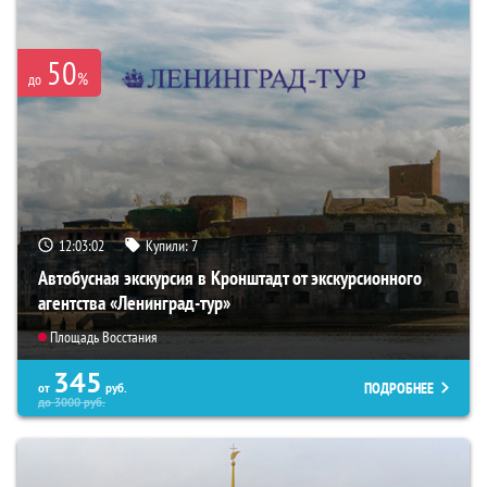
50
%
до
12:03:01
Купили:
7
Автобусная экскурсия в Кронштадт от экскурсионного
агентства «Ленинград-тур»
Площадь Восстания
345
ПОДРОБНЕЕ
от
руб.
до
3000
руб.