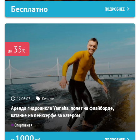
Бесплатно
ПОДРОБНЕЕ
35
%
до
12:03:01
Купили:
1
Аренда гидроцикла Yamaha, полет на флайборде,
катание на вейксерфе за катером
Спортивная
1000
ПОДРОБНЕЕ
от
руб.