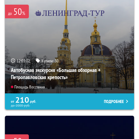
50
%
до
12:03:01
Купили:
30
Автобусная экскурсия «Большая обзорная +
Петропавловская крепость»
Площадь Восстания
210
ПОДРОБНЕЕ
от
руб.
до
2000
руб.