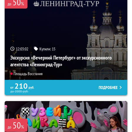
50
%
до
12:03:01
Купили:
15
Экскурсия «Вечерний Петербург» от экскурсионного
агентства «Ленинград-Тур»
Площадь Восстания
210
ПОДРОБНЕЕ
от
руб.
до
2000
руб.
50
%
до