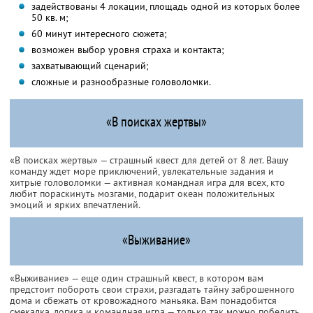
задействованы 4 локации, площадь одной из которых более
50 кв. м;
60 минут интересного сюжета;
возможен выбор уровня страха и контакта;
захватывающий сценарий;
сложные и разнообразные головоломки.
«В поисках жертвы»
«В поисках жертвы» — страшный квест для детей от 8 лет. Вашу
команду ждет море приключений, увлекательные задания и
хитрые головоломки — активная командная игра для всех, кто
любит пораскинуть мозгами, подарит океан положительных
эмоций и ярких впечатлений.
«Выживание»
«Выживание» — еще один страшный квест, в котором вам
предстоит побороть свои страхи, разгадать тайну заброшенного
дома и сбежать от кровожадного маньяка. Вам понадобится
смекалка, логика и командная игра — только так можно победить