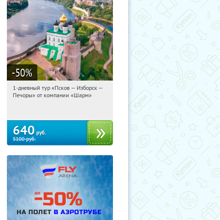
-50
%
1-дневный тур «Псков — Изборск —
23:33:00
Купили:
12
Печоры» от компании «Шарм»
Достоевская
640
руб.
5100
руб.