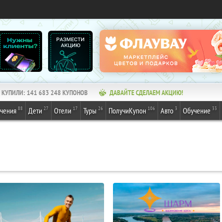
КУПИЛИ:
141 683 248
КУПОНОВ
ДАВАЙТЕ СДЕЛАЕМ АКЦИЮ!
88
27
17
26
106
3
33
ечения
Дети
Отели
Туры
ПолучиКупон
Авто
Обучение