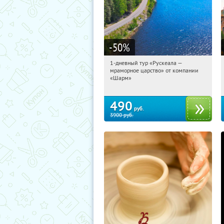
-50
%
1-дневный тур «Рускеала —
23:33:00
Купили:
48
мраморное царство» от компании
Достоевская
«Шарм»
490
руб.
3900
руб.