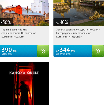
-50
%
40
%
до
Тур на 1 день «Тайны
Увлекательные экскурсии по Санкт-
23:33:00
Купили:
58
23:33:00
Купили:
143
средневекового Выборга» от
Петербургу и пригородам от
Достоевская
Горьковская
компании «Шарм»
компании «Гид-СПб»
390
344
руб.
от
руб.
3100
руб.
до
3985
руб.