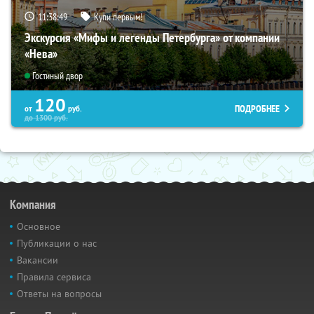
11:38:47
Купи первым!
Экскурсия «Мифы и легенды Петербурга» от компании
«Нева»
Гостиный двор
120
ПОДРОБНЕЕ
от
руб.
до
1300
руб.
Компания
Основное
Публикации о нас
Вакансии
Правила сервиса
Ответы на вопросы