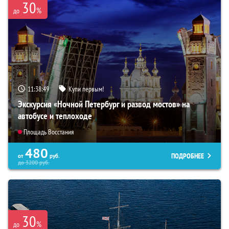
30
%
до
11:38:47
Купи первым!
Экскурсия «Ночной Петербург и развод мостов» на
автобусе и теплоходе
Площадь Восстания
480
ПОДРОБНЕЕ
от
руб.
до
3200
руб.
30
%
до