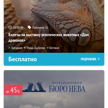
11:38:47
Получили:
31
Билеты на выставку экзотических животных «Дом
драконов»
Звёздная
Улица Дыбенко
Беговая
Бесплатно
ПОДРОБНЕЕ
45
%
до