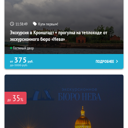
11:38:47
Купи первым!
Экскурсия в Кронштадт + прогулка на теплоходе от
экскурсионного бюро «Нева»
Гостиный двор
375
ПОДРОБНЕЕ
от
руб.
до
3800
руб.
35
%
до