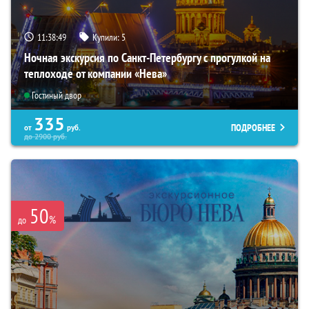
11:38:47
Купили:
5
Ночная экскурсия по Санкт-Петербургу с прогулкой на
теплоходе от компании «Нева»
Гостиный двор
335
ПОДРОБНЕЕ
от
руб.
до
2900
руб.
50
%
до