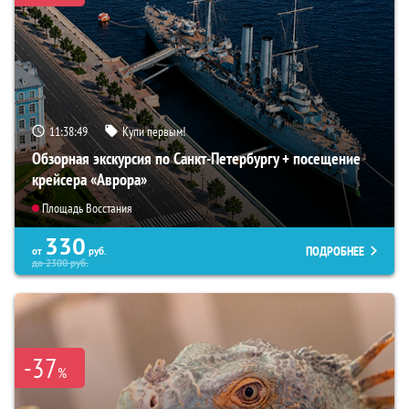
11:38:47
Купи первым!
Обзорная экскурсия по Санкт-Петербургу + посещение
крейсера «Аврора»
Площадь Восстания
330
ПОДРОБНЕЕ
от
руб.
до
2300
руб.
-37
%