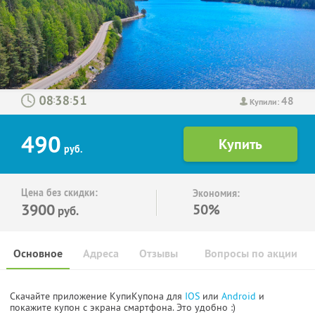
48
:
:
Купили:
490
руб.
Цена без скидки:
Экономия:
3900
50%
руб.
Основное
Адреса
Отзывы
Вопросы по акции
Скачайте приложение КупиКупона для
IOS
или
Android
и
покажите купон с экрана смартфона. Это удобно :)