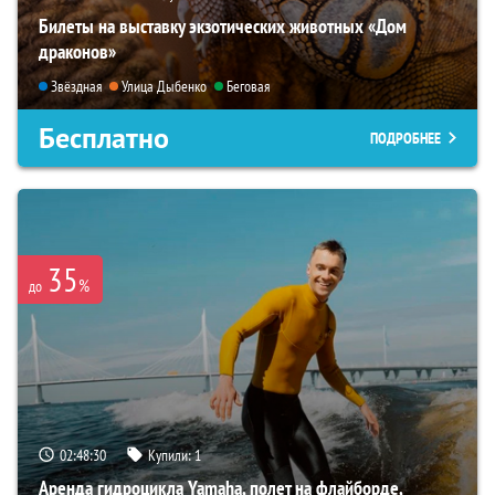
Билеты на выставку экзотических животных «Дом
драконов»
Звёздная
Улица Дыбенко
Беговая
Бесплатно
ПОДРОБНЕЕ
35
%
до
02:48:29
Купили:
1
Аренда гидроцикла Yamaha, полет на флайборде,