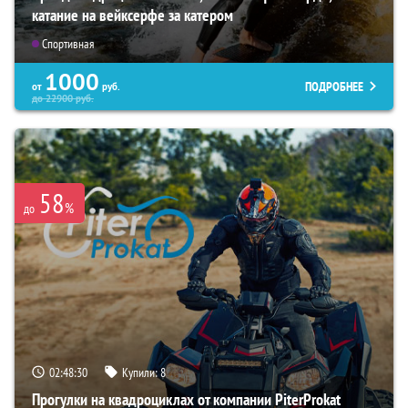
катание на вейксерфе за катером
Спортивная
1000
ПОДРОБНЕЕ
от
руб.
до
22900
руб.
58
%
до
02:48:29
Купили:
8
Прогулки на квадроциклах от компании PiterProkat