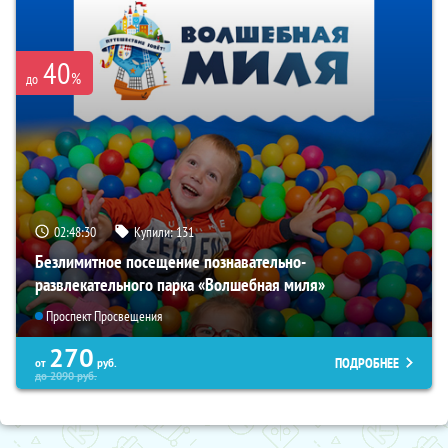
40
%
до
02:48:29
Купили:
131
Безлимитное посещение познавательно-
развлекательного парка «Волшебная миля»
Проспект Просвещения
270
ПОДРОБНЕЕ
от
руб.
до
2090
руб.