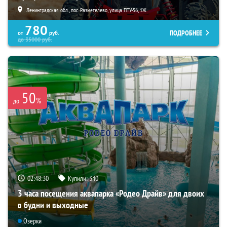
Ленинградская обл., пос. Разметелево, улица ПТУ-56, 1Ж
780
ПОДРОБНЕЕ
от
руб.
до
35000
руб.
50
%
до
02:48:29
Купили:
340
3 часа посещения аквапарка «Родео Драйв» для двоих
в будни и выходные
Озерки