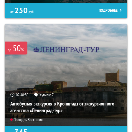
250
ПОДРОБНЕЕ
от
руб.
50
%
до
02:48:29
Купили:
7
Автобусная экскурсия в Кронштадт от экскурсионного
агентства «Ленинград-тур»
Площадь Восстания
345