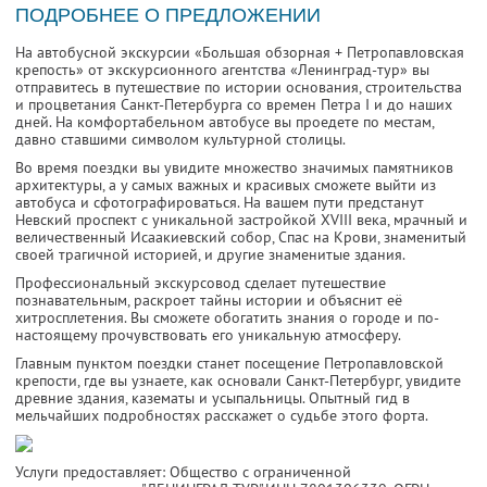
ПОДРОБНЕЕ О ПРЕДЛОЖЕНИИ
На автобусной экскурсии «Большая обзорная + Петропавловская
крепость» от экскурсионного агентства «Ленинград-тур» вы
отправитесь в путешествие по истории основания, строительства
и процветания Санкт-Петербурга со времен Петра I и до наших
дней. На комфортабельном автобусе вы проедете по местам,
давно ставшими символом культурной столицы.
Во время поездки вы увидите множество значимых памятников
архитектуры, а у самых важных и красивых сможете выйти из
автобуса и сфотографироваться. На вашем пути предстанут
Невский проспект с уникальной застройкой XVIII века, мрачный и
величественный Исаакиевский собор, Спас на Крови, знаменитый
своей трагичной историей, и другие знаменитые здания.
Профессиональный экскурсовод сделает путешествие
познавательным, раскроет тайны истории и объяснит её
хитросплетения. Вы сможете обогатить знания о городе и по-
настоящему прочувствовать его уникальную атмосферу.
Главным пунктом поездки станет посещение Петропавловской
крепости, где вы узнаете, как основали Санкт-Петербург, увидите
древние здания, казематы и усыпальницы. Опытный гид в
мельчайших подробностях расскажет о судьбе этого форта.
Услуги предоставляет: Общество с ограниченной