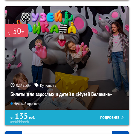
50
%
до
02:48:29
Купили:
75
Билеты для взрослых и детей в «Музей Великана»
Невский проспект
135
ПОДРОБНЕЕ
от
руб.
до
1780
руб.