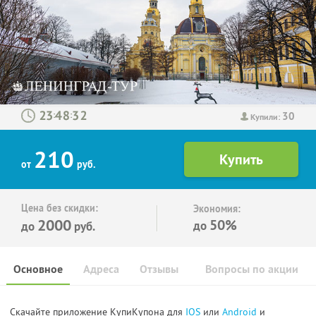
30
:
:
Купили:
210
от
руб.
Цена без скидки:
Экономия:
2000
50%
до
до
руб.
Основное
Адреса
Отзывы
Вопросы по акции
Скачайте приложение КупиКупона для
IOS
или
Android
и