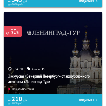
ПОДРОБНЕЕ
от
руб.
до
3000
руб.
50
%
до
02:48:29
Купили:
15
Экскурсия «Вечерний Петербург» от экскурсионного
агентства «Ленинград-Тур»
Площадь Восстания
210
ПОДРОБНЕЕ
от
руб.
до
2000
руб.