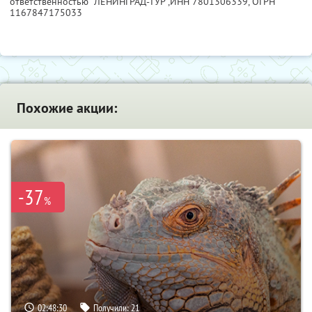
ответственностью "ЛЕНИНГРАД-ТУР",
ИНН 7801306339
, ОГРН
1167847175033
Похожие акции:
-37
%
02:48:29
Получили:
21