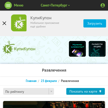
Меню
Санкт-Петербург
КупиКупон
Мобильное приложение
Загрузить
ещё удобнее
Развлечения
Главная
23 февраля
Развлечения
Показать на карте
По рейтингу