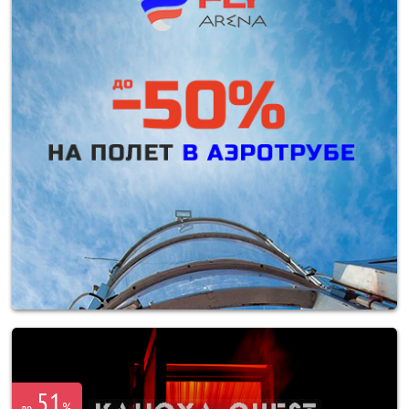
51
%
до