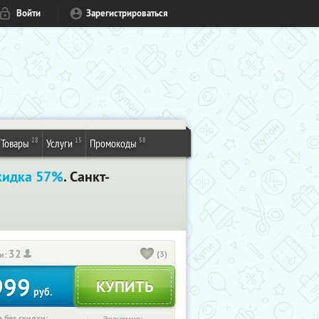
Войти
Зарегистрироваться
28
15
58
Товары
Услуги
Промокоды
кидка 57%
. Санкт-
32
(3)
и:
999
руб.
 без скидки: