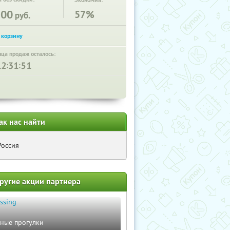
Экономия:
300
57%
руб.
нца продаж осталось:
:
:
ак нас найти
Россия
ругие акции партнера
чные прогулки