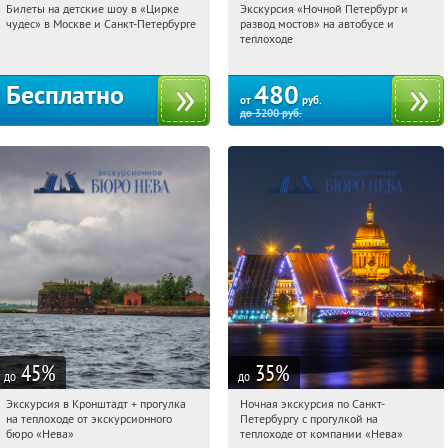
Билеты на детские шоу в «Цирке
Экскурсия «Ночной Петербург и
15:31:46
Получили:
3284
15:31:46
Купи первым!
чудес» в Москве и Санкт-Петербурге
развод мостов» на автобусе и
Нагорная
Калужская
Площадь Восстания
теплоходе
Речной вокзал
Молодёжная
Московская
Бесплатно
480
от
руб.
до
3200
руб.
45
%
35
%
до
до
Экскурсия в Кронштадт + прогулка
Ночная экскурсия по Санкт-
15:31:46
Купи первым!
15:31:46
Купили:
4
на теплоходе от экскурсионного
Петербургу с прогулкой на
Гостиный двор
Гостиный двор
бюро «Нева»
теплоходе от компании «Нева»