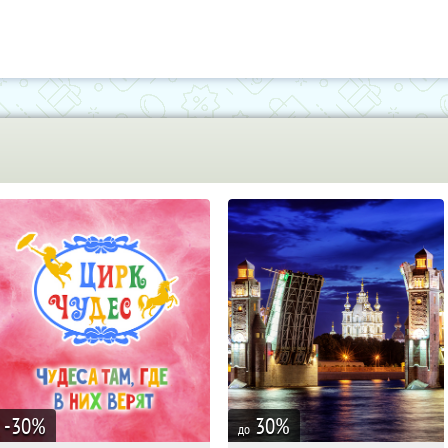
-30
%
30
%
до