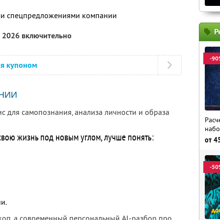
ими спецпредложениями компании
Р
а 2026 включительно
-90
ся купоном
НИИ
ис для самопознания, анализа личности и образа
Расч
набо
 свою жизнь под новым углом, лучше понять:
от
4
-50
и.
скоп, а современный персональный AI-разбор про