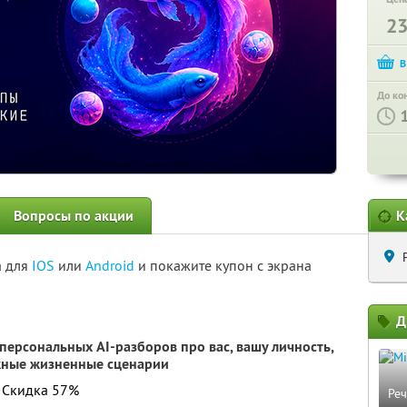
2
До ко
Вопросы по акции
К
а для
IOS
или
Android
и покажите купон с экрана
Д
персональных AI-разборов про вас, вашу личность,
жные жизненные сценарии
. Скидка 57%
Ре