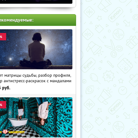
екомендуемые:
%
ет матрицы судьбы, разбор профиля,
р антистресс-раскрасок с мандалами
5
руб.
%