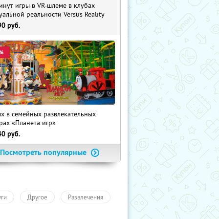
инут игры в VR-шлеме в клубах
уальной реальности Versus Reality
90
руб.
%
х в семейных развлекательных
рах «Планета игр»
40
руб.
Посмотреть популярные
уги
Другое
Развлечения