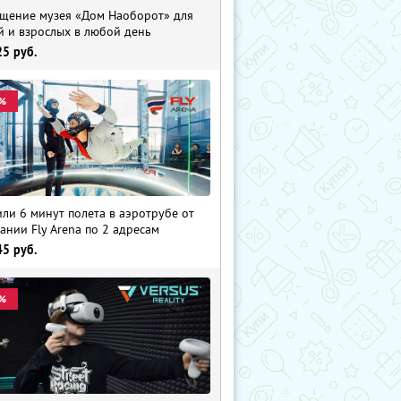
щение музея «Дом Наоборот» для
й и взрослых в любой день
25
руб.
%
 или 6 минут полета в аэротрубе от
ании Fly Arena по 2 адресам
45
руб.
%