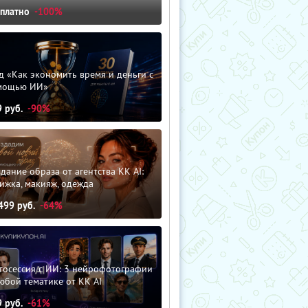
сплатно
-100%
д «Как экономить время и деньги с
мощью ИИ»
9
руб.
-90%
дание образа от агентства KK AI:
ижка, макияж, одежда
499
руб.
-64%
тосессия с ИИ: 3 нейрофотографии
юбой тематике от KK AI
9
руб.
-61%