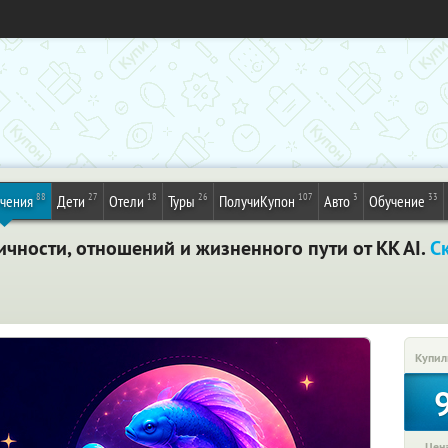
88
27
18
26
107
3
33
ечения
Дети
Отели
Туры
ПолучиКупон
Авто
Обучение
чности, отношений и жизненного пути от KK AI.
С
Купил
Цена