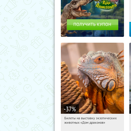
-37
%
Билеты на выставку экзотических
15:31:46
Получили:
31
животных «Дом драконов»
Звёздная
Улица Дыбенко
Беговая