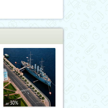
30
%
до