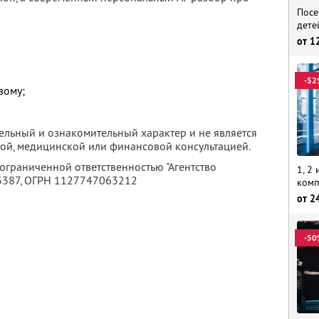
Посе
дете
от
1
-52
вому;
ельный и ознакомительный характер и не является
ой, медицинской или финансовой консультацией.
 ограниченной ответственностью "Агентство
1, 2
3387
, ОГРН 1127747063212
комп
от
2
-50