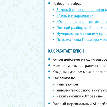
Разбор на выбор:
Базовый гороскоп личности (а
«Деньги и карьера»:
«Отношения и совместимость
Детский разбор (ребёнок + ро
Нумерология личности + пре
Психоматрица Пифагора + ра
КАК РАБОТАЕТ КУПОН
Купон действует на один разбо
Можно купить неограниченное 
Каждым купоном можно восполь
Как заказать:
купить купон
заполнить короткую анкету п
нажать кнопку «Отправить»
Готовый персональный AI-разбор