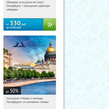
Обзорная экскурсия по Санкт-
15:31:46
Купи первым!
Петербургу + посещение крейсера
Площадь Восстания
«Аврора»
330
от
руб.
до
2300
руб.
50
%
до
Экскурсия «Мифы и легенды
15:31:46
Купи первым!
Петербурга» от компании «Нева»
Гостиный двор