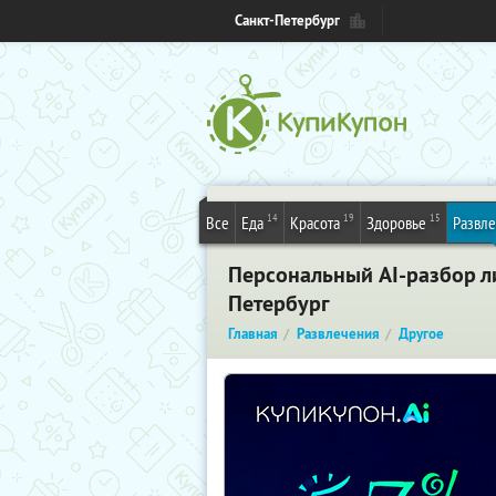
Санкт-Петербург
14
19
15
Все
Еда
Красота
Здоровье
Развл
Персональный AI-разбор ли
Петербург
Главная
Развлечения
Другое