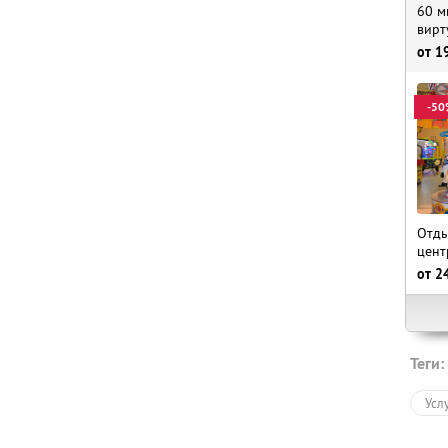
60 м
вирт
от
1
-50
Отды
цент
от
2
Теги:
Усл