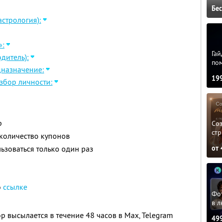
Бе
стрология):
»:
Гай
дитель):
по
дназначение:
19
збор личности:
р
Соз
стр
количество купонов
зоваться только один раз
от
о
ссылке
Фо
в л
 высылается в течение 48 часов в Max, Telegram
49