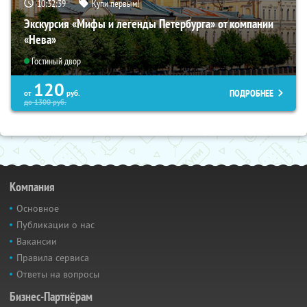
10:32:38
Купи первым!
Экскурсия «Мифы и легенды Петербурга» от компании
«Нева»
Гостиный двор
120
ПОДРОБНЕЕ
от
руб.
до
1300
руб.
Компания
Основное
Публикации о нас
Вакансии
Правила сервиса
Ответы на вопросы
Бизнес-Партнёрам