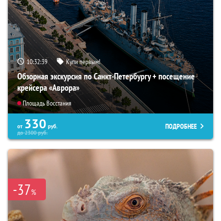
10:32:38
Купи первым!
Обзорная экскурсия по Санкт-Петербургу + посещение
крейсера «Аврора»
Площадь Восстания
330
ПОДРОБНЕЕ
от
руб.
до
2300
руб.
-37
%