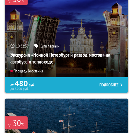
%
до
10:32:38
Купи первым!
Экскурсия «Ночной Петербург и развод мостов» на
автобусе и теплоходе
Площадь Восстания
480
ПОДРОБНЕЕ
от
руб.
до
3200
руб.
30
%
до