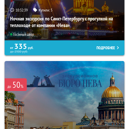
10:32:38
Купили:
5
Ночная экскурсия по Санкт-Петербургу с прогулкой на
теплоходе от компании «Нева»
Гостиный двор
335
ПОДРОБНЕЕ
от
руб.
до
2900
руб.
50
%
до