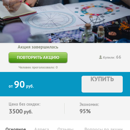
Акция завершилась
66
ПОВТОРИТЬ АКЦИЮ
Купили:
Человек проголосовало: 0
КУПИТЬ
90
от
руб.
Цена без скидки:
Экономия:
3500
95%
руб.
Основное
Адреса
Отзывы
Вопросы по акции