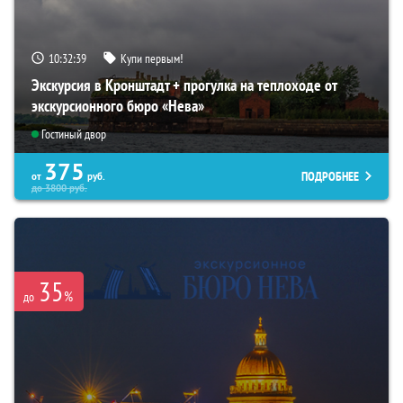
10:32:38
Купи первым!
Экскурсия в Кронштадт + прогулка на теплоходе от
экскурсионного бюро «Нева»
Гостиный двор
375
ПОДРОБНЕЕ
от
руб.
до
3800
руб.
35
%
до