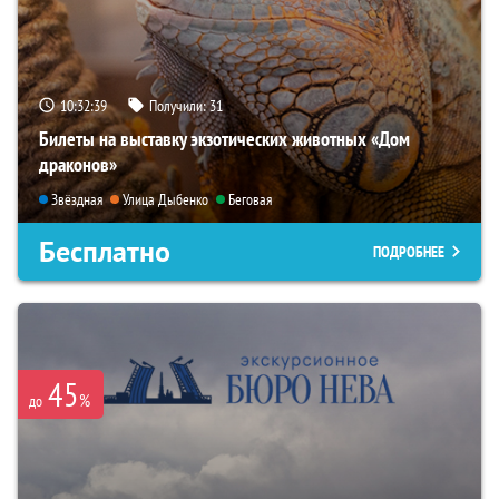
10:32:38
Получили:
31
Билеты на выставку экзотических животных «Дом
драконов»
Звёздная
Улица Дыбенко
Беговая
Бесплатно
ПОДРОБНЕЕ
45
%
до