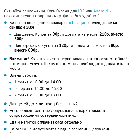
Скачайте приложение КупиКупона для
IOS
или
Android
и
покажите купон с экрана смартфона. Это удобно :)
Билет на посещение аквапарка
«Эллада»
в Геленджике
со
скидкой 50%
Для детей. Купон за
90р.
и доплата на месте:
210р. вместо
600р.
Для взрослых. Купон за
120р.
и доплата на месте:
280р.
вместо 800р.
Внимание!
Купон является первоначальным взносом от общей
стоимости услуги. Полную стоимость необходимо доплатить на
месте
Время работы:
1 смена с 10.00 до 14.00
перерыв с 14.00 до 15.00
2 смена с 15.00 до 19.00
Для детей до 3 лет вход бесплатный
Несовершеннолетние допускаются в парк только в
сопровождении совершеннолетних
Еда и напитки оплачиваются отдельно
На горки не допускаются люди с серьгами, цепочками,