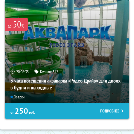
50
%
до
20:06:35
Купили:
342
3 часа посещения аквапарка «Родео Драйв» для двоих
в будни и выходные
Озерки
250
ПОДРОБНЕЕ
от
руб.