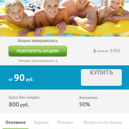
Акция завершилась
3302
ПОВТОРИТЬ АКЦИЮ
Купили:
Человек проголосовало: 4
КУПИТЬ
90
от
руб.
Цена без скидки:
Экономия:
800
50%
руб.
Основное
Адреса
Отзывы
Вопросы по акции