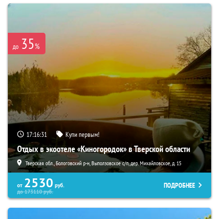
35
%
до
17:16:30
Купи первым!
Отдых в экоотеле «Киногородок» в Тверской области
Тверская обл., Бологовский р-н, Выползовское с/п, дер. Михайловское, д. 15
2530
ПОДРОБНЕЕ
от
руб.
до
173110
руб.