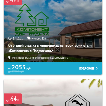
%
до
17:16:30
Купили:
116
От 3 дней отдыха в мини-домах на территории отеля
«Компонент» в Подмосковье
Московская обл., Солнечногорский р-н, д. Колтышево, 1
2053
ПОДРОБНЕЕ
от
руб.
до
67400
руб.
64
%
до