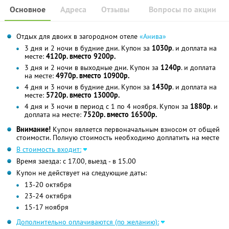
Основное
Адреса
Отзывы
Вопросы по акции
Отдых для двоих в загородном отеле
«Анива»
3 дня и 2 ночи в будние дни. Купон за
1030р
. и доплата на
месте:
4120р. вместо 9200р.
3 дня и 2 ночи в выходные дни. Купон за
1240р
. и доплата
на месте:
4970р. вместо 10900р.
4 дня и 3 ночи в будние дни. Купон за
1430р
. и доплата на
месте:
5720р. вместо 13000р.
4 дня и 3 ночи в период с 1 по 4 ноября. Купон за
1880р
. и
доплата на месте:
7520р. вместо 16500р.
Внимание!
Купон является первоначальным взносом от общей
стоимости. Полную стоимость необходимо доплатить на месте
В стоимость входит:
Время заезда: с 17.00, выезд - в 15.00
Купон не действует на следующие даты:
13-20 октября
23-24 октября
15-17 ноября
Дополнительно оплачиваются (по желанию):