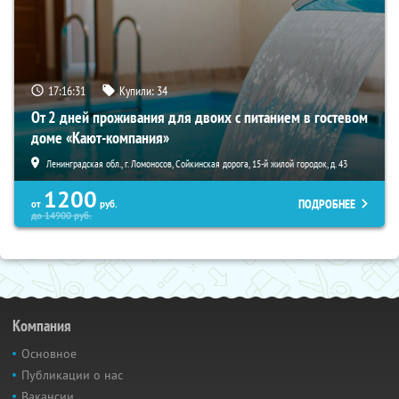
17:16:30
Купили:
34
От 2 дней проживания для двоих с питанием в гостевом
доме «Кают-компания»
Ленинградская обл., г. Ломоносов, Сойкинская дорога, 15-й жилой городок, д. 43
1200
ПОДРОБНЕЕ
от
руб.
до
14900
руб.
Компания
Основное
Публикации о нас
Вакансии