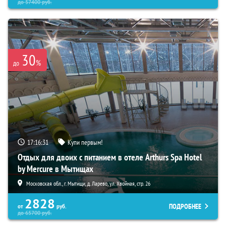
до
57400
руб.
30
%
до
17:16:30
Купи первым!
Отдых для двоих с питанием в отеле Arthurs Spa Hotel
by Mercure в Мытищах
Московская обл., г. Мытищи, д. Ларево, ул. Хвойная, стр. 26
2828
ПОДРОБНЕЕ
от
руб.
до
65700
руб.