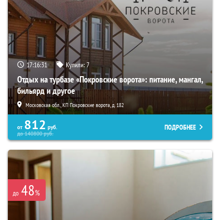
17:16:30
Купили:
7
Отдых на турбазе «Покровские ворота»: питание, мангал,
бильярд и другое
Московская обл., КП Покровские ворота, д. 182
812
ПОДРОБНЕЕ
от
руб.
до
140800
руб.
48
%
до