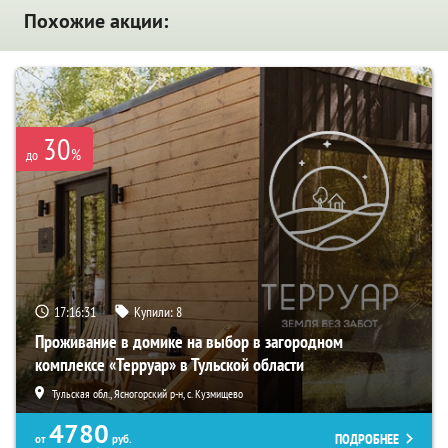
Похожие акции:
30
%
до
17:16:30
Купили:
8
Проживание в домике на выбор в загородном
комплексе «Терруар» в Тульской области
Тульская обл., Ясногорский р-н, с. Кузмищево
4780
ПОДРОБНЕЕ
от
руб.