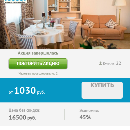
Акция завершилась
22
ПОВТОРИТЬ АКЦИЮ
Купили:
Человек проголосовало: 2
КУПИТЬ
1030
от
руб.
Цена без скидки:
Экономия:
16500
45%
руб.