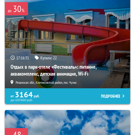
30
%
до
17:16:30
Купили:
22
Отдых в парк-отеле «Фестиваль»: питание,
аквакомплекс, детская анимация, Wi-Fi
Рязанская обл., Клепиковский район, пос. Чулис
3164
ПОДРОБНЕЕ
от
руб.
до
107880
руб.
48