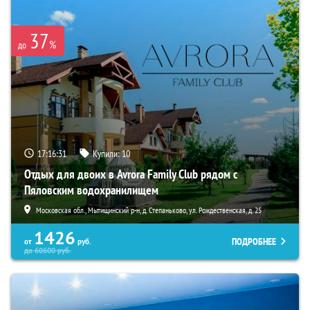
37
%
до
17:16:30
Купили:
10
Отдых для двоих в Avrora Family Club рядом с
Пяловским водохранилищем
Московская обл., Мытищинский р-н, д. Степаньково, ул. Рождественская, д. 25
1426
ПОДРОБНЕЕ
от
руб.
до
60600
руб.