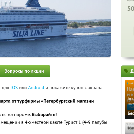
5
Вопросы по акции
Д
а для
IOS
или
Android
и покажите купон с экрана
Бе
арта от турфирмы «Петербургский магазин
шк
Бе
юты на пароме.
Выбирайте!
мещении в 4-хместной каюте Турист 1 (4-9 палубы