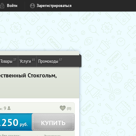
Войти
Зарегистрироваться
27
15
57
Товары
Услуги
Промокоды
ественный Стокгольм,
9
(0)
и:
1250
КУПИТЬ
руб.
 без скидки: