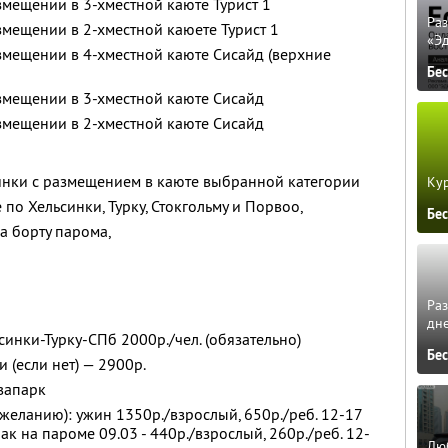
мещении в 3-хместной каюте Турист 1
Ра
мещении в 2-хместной каюете Турист 1
«Э
мещении в 4-хместной каюте Сисайд (верхние
Бе
мещении в 3-хместной каюте Сисайд
мещении в 2-хместной каюте Сисайд
инки с размещением в каюте выбранной категории
Кур
по Хельсинки, Турку, Стокгольму и Порвоо,
Бе
а борту парома,
Ра
дне
инки-Турку-СПб 2000р./чел. (обязательно)
Бе
 (если нет) — 2900р.
вапарк
желанию): ужин 1350р./взрослый, 650р./реб. 12-17
рак на пароме 09.03 - 440р./взрослый, 260р./реб. 12-
Люб