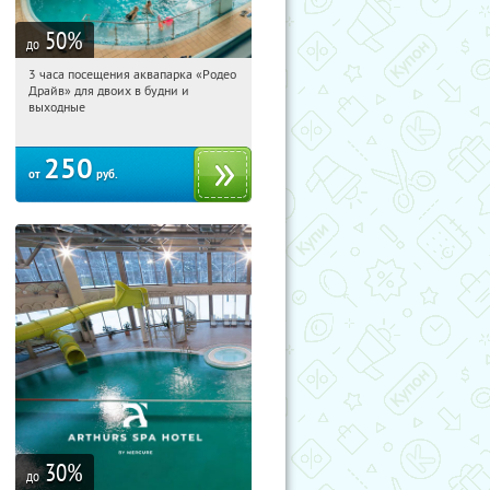
50
%
до
3 часа посещения аквапарка «Родео
01:49:49
Купили:
340
Драйв» для двоих в будни и
Озерки
выходные
250
от
руб.
30
%
до