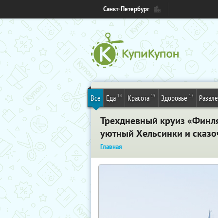
Санкт-Петербург
14
19
15
Все
Еда
Красота
Здоровье
Развл
Трехдневный круиз «Финля
уютный Хельсинки и сказо
Главная