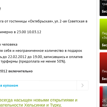
тра
!
Бе
а от гостиницы «Октябрьская», ул. 2-ая Советская в
имерно в 23.00 10.03.12
Пер
«З
о человека
Бе
ля себя и неограниченное количество в подарок
 до 22.02.2012 до 19.00, записавшись и оплатив
 турфирмы (предоплата не менее 50%).
 2012 включительно
Пиц
Бе
ся купоном
всегда насыщен новыми открытиями и
25 
ательности Хельсинки и Турку,
по