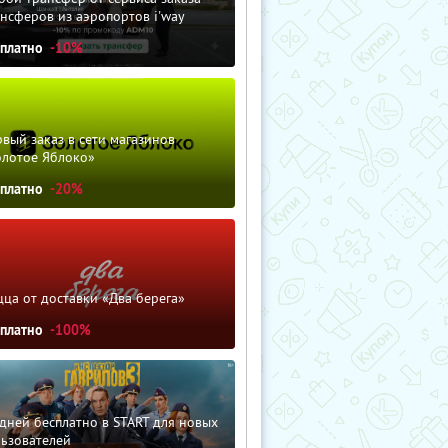
нсферов из аэропортов i'way
сплатно
-10%
вый заказ в сети магазинов
олотое Яблоко»
сплатно
-20%
ца от доставки «Два берега»
сплатно
-100%
дней бесплатно в START для новых
льзователей