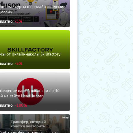
зличные курсы от онлайн-академии
дюсон»
сплатно
-5%
сы от онлайн-школы Skillfactory
сплатно
-5%
змещение вашей вакансии на 30
й на сайте HeadHunter
сплатно
-100%
ой трансфер от сервиса заказа