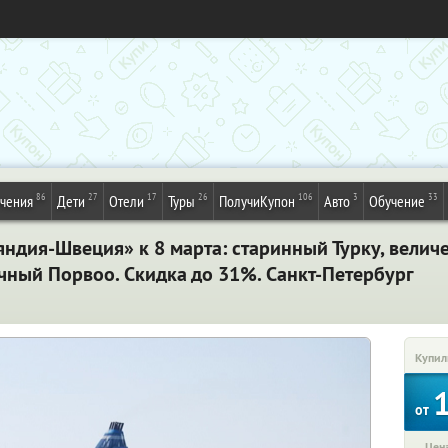
86
27
17
26
106
3
33
ечения
Дети
Отели
Туры
ПолучиКупон
Авто
Обучение
ндия-Швеция» к 8 марта: старинный Турку, велич
чный Порвоо. Скидка до 31%. Санкт-Петербург
Купил
от
Цена