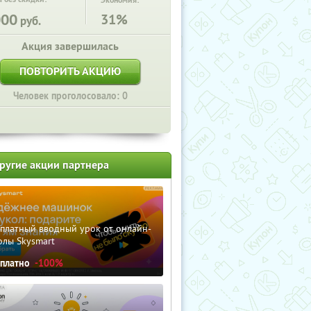
Экономия:
000
31%
руб.
Акция завершилась
ПОВТОРИТЬ АКЦИЮ
Человек проголосовало: 0
ругие акции партнера
сплатный вводный урок от онлайн-
олы Skysmart
сплатно
-100%