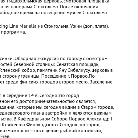
ая Ридархольмская церковь, смотровая площадка,
пная панорама Стокгольма. После окончания
ободное время на посещение музеев Стокгольма
ng Line Mariella из Стокгольма. Ужин (доп. плата).
 программа.
ьсинки. Обзорная экскурсия по городу с осмотром
стей Северной столицы: Сенатская площадь,
спенский собор, памятник Яну Сибелиусу, церковь в
в сторону границы. Посещение г. Порвоо.По
ает среди финских городов второе место. Заселение
 в середине 14 в. Сегодня это город
вной его достопримечательностью является,
 здания, которые мы сегодня видим в Старом городе,
едневекового плана застройки и являются важным
ьства. В Кафедральном Соборе Порвоо Александр I
м Княжества Финляндского. Сегодня это город
 возможности – посещение рыбной коптильни,
Free.