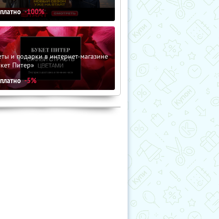
сплатно
-100%
ты и подарки в интернет-магазине
кет Питер»
сплатно
-5%