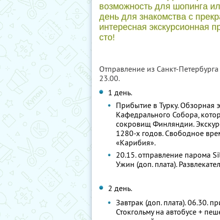
возможность для шопинга ил
день для знакомства с прек
интересная экскурсионная 
сто!
Отправление из Санкт-Петербурга о
23.00.
1 день.
Прибытие в Турку. Обзорная 
Кафедрального Собора, котор
сокровищ Финляндии. Экскурс
1280-х годов. Свободное вр
«Карибия».
20.15. отправление парома Sil
Ужин (доп. плата). Развлекат
2 день.
Завтрак (доп. плата). 06.30. 
Стокгольму на автобусе + пеш