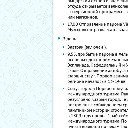
рыцарский остров и знаменит
откуда открывается великоле
экскурсионной программы св
или магазинов.
17.00 Отправление парома Viki
Музыкально-развлекательная
3 день.
Завтрак (включен!).
9.55. прибытие парома в Хел
основных достопримечательно
Эспланада, Кафедральный и У
скале. Отправление автобуса 
старшинству г. Порвоо заним
региона началось в 13-14 вв.
Статус города Порвоо получил
международного туризма. Гла
безусловно, Старый город. Те
построены с соблюдением ср
памятником истории строител
в 1809 году провел 1-ый сей
международного туризма. По
пункта возврата по чекам Tax 