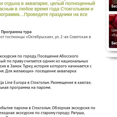
и отдыха в аквапарке, целый полноценный
Бе
расным в любое время года Стокгольмом и
программа…Проведите праздники на все
Цве
Программа тура
«Бу
т гостиницы «Октябрьская», ул. 2-ая Советская в
Бе
экскурсия по городу. Посещение Абосского
ый по праву считается одним из национальных
ия в Замок Турку, история которого начинается с
емя. Для желающих- посещение аквапарка
ja Line Europa в Стокгольм. Размещение в каютах.
ельная программа на пароме.
прибытие парома в Стокгольм. Обзорная экскурсия по
еходная экскурсия по старому городу: Ратуша,